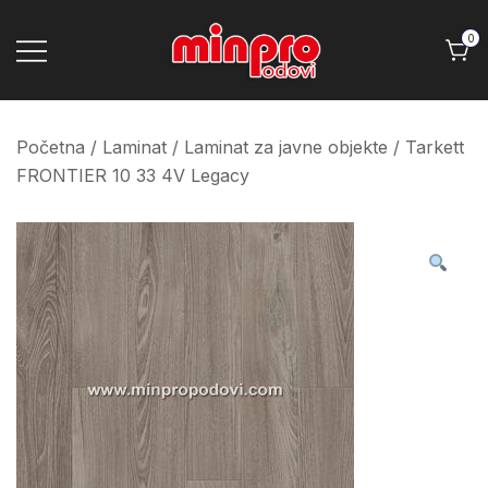
Skip
to
0
content
Minpro podovi
Početna
/
Laminat
/
Laminat za javne objekte
/ Tarkett
FRONTIER 10 33 4V Legacy