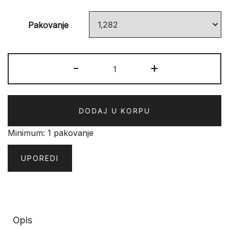
Pakovanje
Tarkett
-
+
FRONTIER
10
33
DODAJ U KORPU
4V
Legacy
Minimum: 1 pakovanje
količina
UPOREDI
Opis