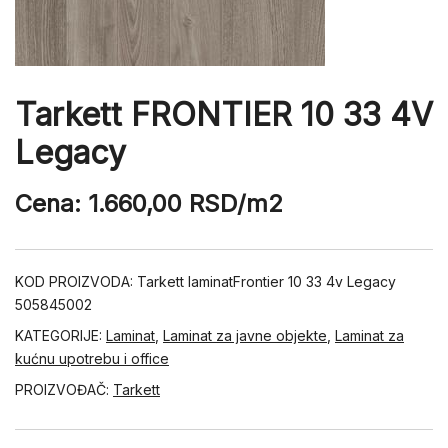
Tarkett FRONTIER 10 33 4V
Legacy
Cena:
1.660,00
RSD
/m2
KOD PROIZVODA:
Tarkett laminatFrontier 10 33 4v Legacy
505845002
KATEGORIJE:
Laminat
,
Laminat za javne objekte
,
Laminat za
kućnu upotrebu i office
PROIZVOĐAČ:
Tarkett