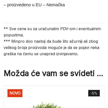
– proizvedeno u EU – Nemačka
** Sve cene su sa uračunatim PDV-om i eventualnim
popustima.
*** Minpro doo nastoji da bude što ažurniji ali zbog
velikog broja proizvoda moguće je da se pojavi neka
greška na čemu se unapred izvinjavamo.
Možda će vam se svideti …
NOVO
-5%