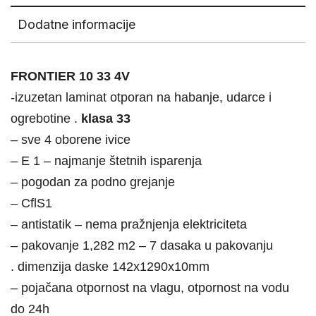
Dodatne informacije
FRONTIER 10 33 4V
-izuzetan laminat otporan na habanje, udarce i
ogrebotine .
klasa 33
– sve 4 oborene ivice
– E 1 – najmanje štetnih isparenja
– pogodan za podno grejanje
– CflS1
– antistatik – nema pražnjenja elektriciteta
– pakovanje 1,282 m2 – 7 dasaka u pakovanju
. dimenzija daske 142x1290x10mm
– pojačana otpornost na vlagu, otpornost na vodu
do 24h