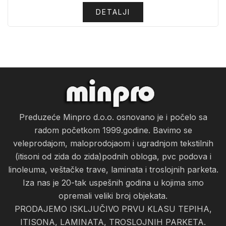
DETALJI
Preduzeće Minpro d.o.o. osnovano je i počelo sa
radom početkom 1999.godine. Bavimo se
veleprodajom, maloprodojaom i ugradnjom tekstilnih
(itisoni od zida do zida)podnih obloga, pvc podova i
linoleuma, veštačke trave, laminata i troslojnih parketa.
Iza nas je 20-tak uspešnih godina u kojima smo
opremali veliki broj objekata.
PRODAJEMO ISKLJUČIVO PRVU KLASU TEPIHA,
ITISONA, LAMINATA, TROSLOJNIH PARKETA.