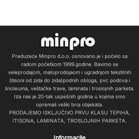
Preduzeće Minpro d.o.o. osnovano je i počelo sa
radom početkom 1999.godine. Bavimo se
veleprodajom, maloprodojaom i ugradnjom tekstilnih
(itisoni od zida do zida)podnih obloga, pvc podova i
linoleuma, veštačke trave, laminata i troslojnih parketa.
Iza nas je 20-tak uspešnih godina u kojima smo
opremali veliki broj objekata.
PRODAJEMO ISKLJUČIVO PRVU KLASU TEPIHA,
ITISONA, LAMINATA, TROSLOJNIH PARKETA.
Informacije