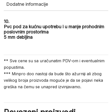
Dodatne informacije
10.
Pvc pod za kućnu upotrebu i u manje prohodnim
poslovnim prostorima
5 mm debljina
** Sve cene su sa uračunatim PDV-om i eventualnim
popustima.
*** Minpro doo nastoji da bude što ažurniji ali zbog
velikog broja proizvoda moguće je da se pojavi neka
greška na čemu se unapred izvinjavamo.