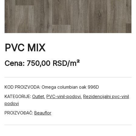
PVC MIX
Cena:
750,00
RSD
/m²
KOD PROIZVODA:
Omega columbian oak 996D
KATEGORIJE:
Outlet
,
PVC-vinil-podovi
,
Rezidencijalni pvc-vinil
podovi
PROIZVOĐAČ:
Beauflor