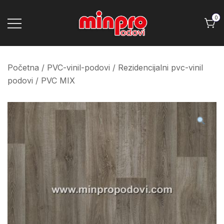
Skip
to
0
content
Minpro podovi
Početna
/
PVC-vinil-podovi
/
Rezidencijalni pvc-vinil
podovi
/ PVC MIX