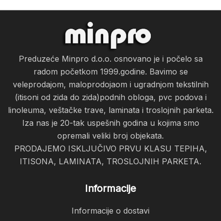
Preduzeće Minpro d.o.o. osnovano je i počelo sa
radom početkom 1999.godine. Bavimo se
veleprodajom, maloprodojaom i ugradnjom tekstilnih
(itisoni od zida do zida)podnih obloga, pvc podova i
linoleuma, veštačke trave, laminata i troslojnih parketa.
Iza nas je 20-tak uspešnih godina u kojima smo
opremali veliki broj objekata.
PRODAJEMO ISKLJUČIVO PRVU KLASU TEPIHA,
ITISONA, LAMINATA, TROSLOJNIH PARKETA.
Informacije
Informacije o dostavi