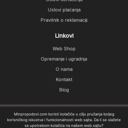
Uslovi plaćanja
Pravilnik o reklamaciji
Linkovi
Web Shop
Opremanje i ugradnja
O nama
Kontakt
Blog
Minpropodovi.com koristi kolačiće u cilju pružanja boljeg
Minpro podovi © 2026. Sva prava zadržana.
korisničkog iskustva i funkcionalnosti web sajta. Da li se slažete
sa upotrebom kolačića na našem web sajtu?
Izrada sajta
PCMAX Studio