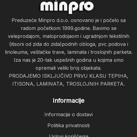
Preduzeće Minpro d.o.o. osnovano je i počelo sa
radom početkom 1999.godine. Bavimo se
veleprodajom, maloprodojaom i ugradnjom tekstilnih
(itisoni od zida do zida)podnih obloga, pvc podova i
linoleuma, veštačke trave, laminata i troslojnih parketa.
Iza nas je 20-tak uspešnih godina u kojima smo
opremali veliki broj objekata.
PRODAJEMO ISKLJUČIVO PRVU KLASU TEPIHA,
ITISONA, LAMINATA, TROSLOJNIH PARKETA.
Informacije
Informacije o dostavi
Politika privatnosti
Uslovi korišćenja