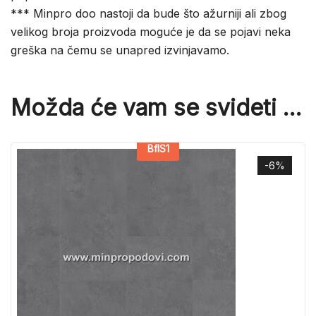
*** Minpro doo nastoji da bude što ažurniji ali zbog
velikog broja proizvoda moguće je da se pojavi neka
greška na čemu se unapred izvinjavamo.
Možda će vam se svideti …
BflS1
-6%