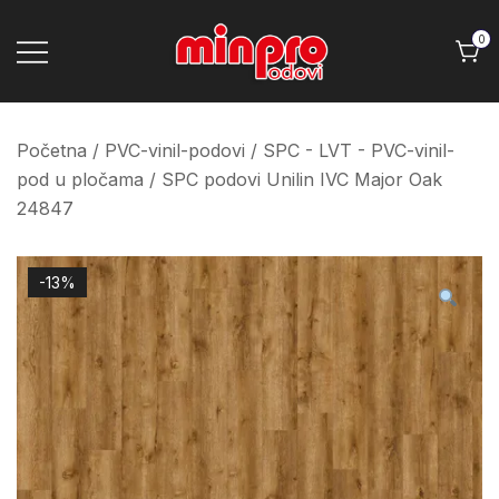
Skip
to
0
content
Minpro podovi
Početna
/
PVC-vinil-podovi
/
SPC - LVT - PVC-vinil-
pod u pločama
/ SPC podovi Unilin IVC Major Oak
24847
-13%