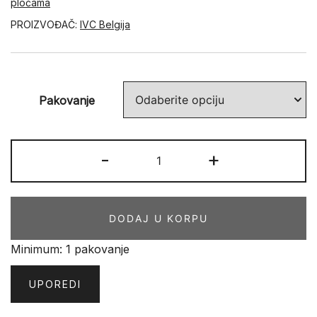
pločama
PROIZVOĐAČ:
IVC Belgija
Pakovanje
SPC
-
+
podovi
Unilin
IVC
DODAJ U KORPU
Major
Oak
Minimum: 1 pakovanje
24847
količina
UPOREDI