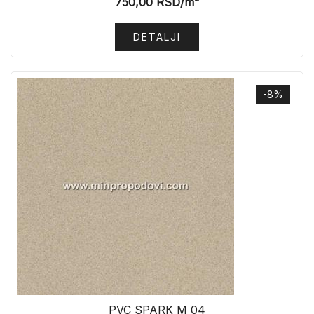
750,00
RSD
/m²
DETALJI
-8%
PVC SPARK M 04