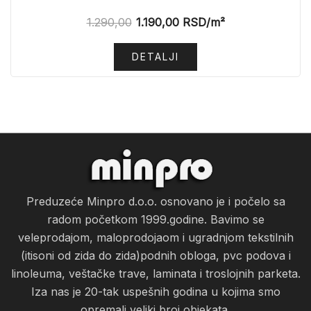
1.290,00
1.190,00
RSD
/m²
DETALJI
Preduzeće Minpro d.o.o. osnovano je i počelo sa
radom početkom 1999.godine. Bavimo se
veleprodajom, maloprodojaom i ugradnjom tekstilnih
(itisoni od zida do zida)podnih obloga, pvc podova i
linoleuma, veštačke trave, laminata i troslojnih parketa.
Iza nas je 20-tak uspešnih godina u kojima smo
opremali veliki broj objekata.