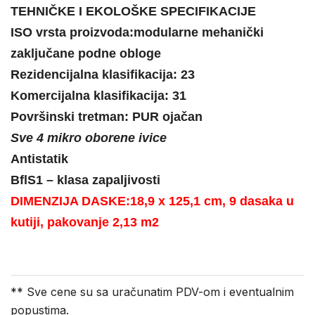
TEHNIČKE I EKOLOŠKE SPECIFIKACIJE
ISO vrsta proizvoda:modularne mehanički
zaključane podne obloge
Rezidencijalna klasifikacija:
23
Komercijalna klasifikacija:
31
Površinski tretman: PUR
ojačan
Sve 4 mikro oborene ivice
Antistatik
BflS1 – klasa zapaljivosti
DIMENZIJA DASKE:18,9 x 125,1 cm, 9 dasaka u
kutiji, pakovanje 2,13 m2
** Sve cene su sa uračunatim PDV-om i eventualnim
popustima.