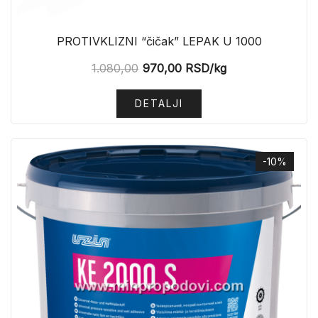
PROTIVKLIZNI “čičak” LEPAK U 1000
1.080,00
970,00
RSD
/kg
DETALJI
-10%