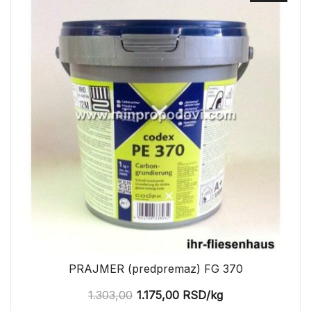
PRAJMER (predpremaz) FG 370
1.303,00
1.175,00
RSD
/kg