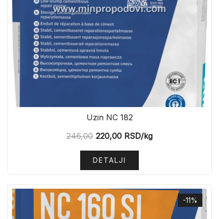
Uzin NC 182
246,00
220,00
RSD
/kg
DETALJI
-11%