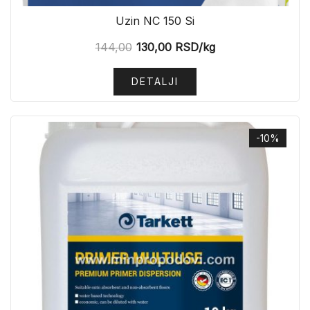
Uzin NC 150 Si
144,00
130,00
RSD
/kg
DETALJI
-10%