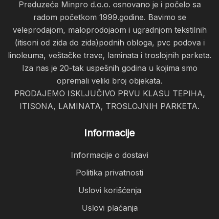
Preduzeće Minpro d.o.o. osnovano je i počelo sa
radom početkom 1999.godine. Bavimo se
veleprodajom, maloprodojaom i ugradnjom tekstilnih
(itisoni od zida do zida)podnih obloga, pvc podova i
linoleuma, veštačke trave, laminata i troslojnih parketa.
Iza nas je 20-tak uspešnih godina u kojima smo
opremali veliki broj objekata.
PRODAJEMO ISKLJUČIVO PRVU KLASU TEPIHA,
ITISONA, LAMINATA, TROSLOJNIH PARKETA.
Informacije
Informacije o dostavi
Politika privatnosti
Uslovi korišćenja
Uslovi plaćanja