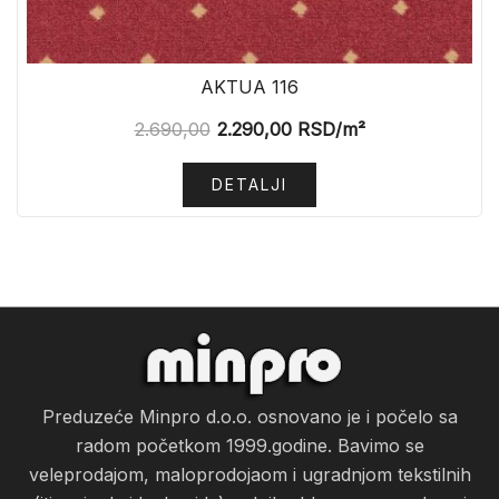
AKTUA 116
2.690,00
2.290,00
RSD
/m²
DETALJI
Preduzeće Minpro d.o.o. osnovano je i počelo sa
radom početkom 1999.godine. Bavimo se
veleprodajom, maloprodojaom i ugradnjom tekstilnih