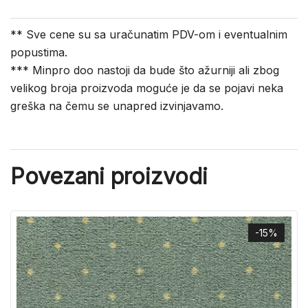
** Sve cene su sa uračunatim PDV-om i eventualnim
popustima.
*** Minpro doo nastoji da bude što ažurniji ali zbog
velikog broja proizvoda moguće je da se pojavi neka
greška na čemu se unapred izvinjavamo.
Povezani proizvodi
-15%