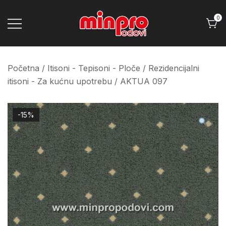
Skip
to
0
content
Minpro podovi
Početna
/
Itisoni - Tepisoni - Ploče
/
Rezidencijalni
itisoni - Za kućnu upotrebu
/ AKTUA 097
-15%