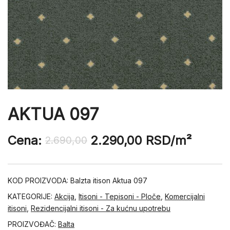
AKTUA 097
Cena:
2.290,00
RSD
/m²
2.690,00
KOD PROIZVODA:
Balzta itison Aktua 097
KATEGORIJE:
Akcija
,
Itisoni - Tepisoni - Ploče
,
Komercijalni
itisoni
,
Rezidencijalni itisoni - Za kućnu upotrebu
PROIZVOĐAČ:
Balta