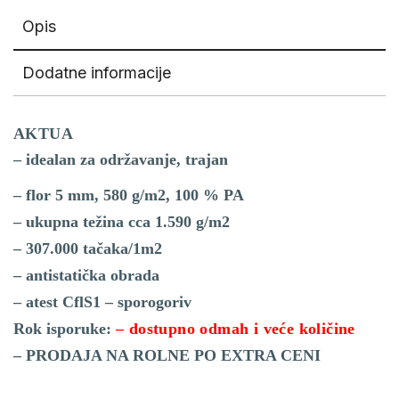
Opis
Dodatne informacije
AKTUA
– idealan za održavanje, trajan
– flor 5 mm, 580 g/m2, 100 % PA
– ukupna težina cca 1.590 g/m2
– 307.000 tačaka/1m2
– antistatička obrada
– atest CflS1 – sporogoriv
Rok isporuke:
– dostupno odmah i veće količine
– PRODAJA NA ROLNE PO EXTRA CENI