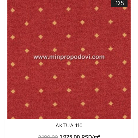
-10%
AKTUA 110
2.190,00
1.975,00
RSD
/m²