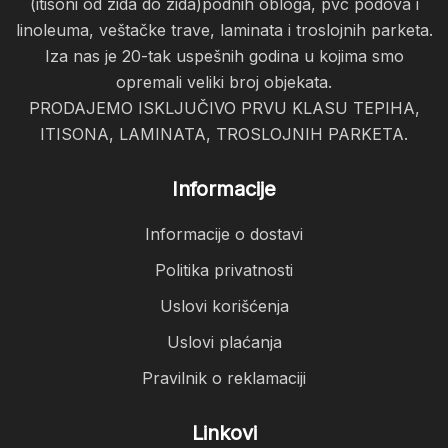
(itisoni od zida do zida)podnih obloga, pvc podova i
linoleuma, veštačke trave, laminata i troslojnih parketa.
Iza nas je 20-tak uspešnih godina u kojima smo
opremali veliki broj objekata.
PRODAJEMO ISKLJUČIVO PRVU KLASU TEPIHA,
ITISONA, LAMINATA, TROSLOJNIH PARKETA.
Informacije
Informacije o dostavi
Politika privatnosti
Uslovi korišćenja
Uslovi plaćanja
Pravilnik o reklamaciji
Linkovi