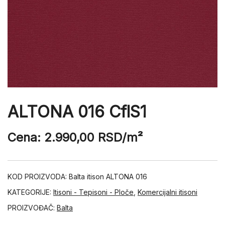
ALTONA 016 CflS1
Cena:
2.990,00
RSD
/m²
KOD PROIZVODA:
Balta itison ALTONA 016
KATEGORIJE:
Itisoni - Tepisoni - Ploče
,
Komercijalni itisoni
PROIZVOĐAČ:
Balta