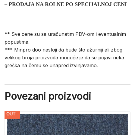
– PRODAJA NA ROLNE PO SPECIJALNOJ CENI
** Sve cene su sa uračunatim PDV-om i eventualnim
popustima.
*** Minpro doo nastoji da bude što ažurniji ali zbog
velikog broja proizvoda moguće je da se pojavi neka
greška na čemu se unapred izvinjavamo.
Povezani proizvodi
OUT