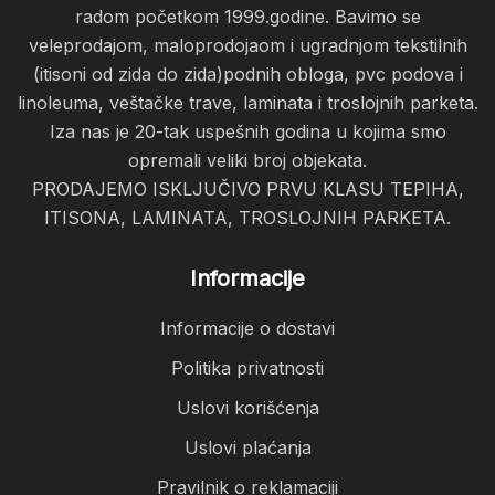
radom početkom 1999.godine. Bavimo se
veleprodajom, maloprodojaom i ugradnjom tekstilnih
(itisoni od zida do zida)podnih obloga, pvc podova i
linoleuma, veštačke trave, laminata i troslojnih parketa.
Iza nas je 20-tak uspešnih godina u kojima smo
opremali veliki broj objekata.
PRODAJEMO ISKLJUČIVO PRVU KLASU TEPIHA,
ITISONA, LAMINATA, TROSLOJNIH PARKETA.
Informacije
Informacije o dostavi
Politika privatnosti
Uslovi korišćenja
Uslovi plaćanja
Pravilnik o reklamaciji