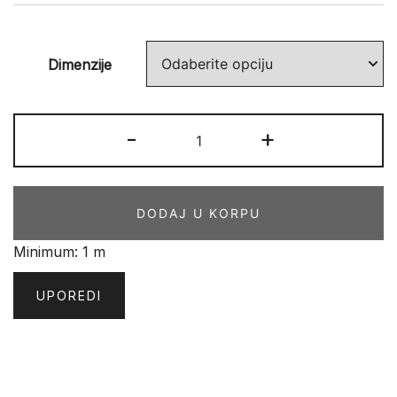
Dimenzije
ALTONA
-
+
016
CflS1
količina
DODAJ U KORPU
Minimum: 1 m
UPOREDI