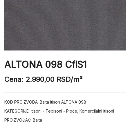
ALTONA 098 CflS1
Cena:
2.990,00
RSD
/m²
KOD PROIZVODA:
Balta itison ALTONA 098
KATEGORIJE:
Itisoni - Tepisoni - Ploče
,
Komercijalni itisoni
PROIZVOĐAČ:
Balta