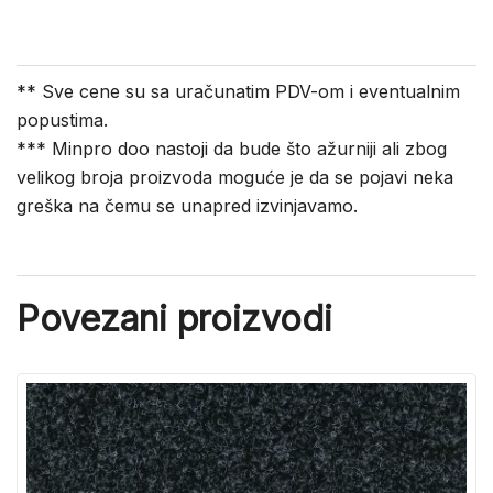
** Sve cene su sa uračunatim PDV-om i eventualnim
popustima.
*** Minpro doo nastoji da bude što ažurniji ali zbog
velikog broja proizvoda moguće je da se pojavi neka
greška na čemu se unapred izvinjavamo.
Povezani proizvodi