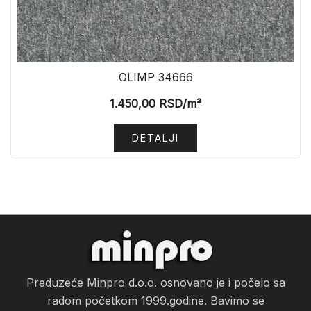
OLIMP 34666
1.450,00
RSD
/m²
DETALJI
Preduzeće Minpro d.o.o. osnovano je i počelo sa
radom početkom 1999.godine. Bavimo se