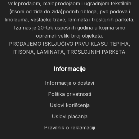
veleprodajom, maloprodojaom i ugradnjom tekstilnih
(itisoni od zida do zida)podnih obloga, pvc podova i
linoleuma, veštačke trave, laminata i troslojnih parketa.
Iza nas je 20-tak uspešnih godina u kojima smo
opremali veliki broj objekata.
PRODAJEMO ISKLJUČIVO PRVU KLASU TEPIHA,
ITISONA, LAMINATA, TROSLOJNIH PARKETA.
Informacije
Informacije o dostavi
Politika privatnosti
Uslovi korišćenja
Uslovi plaćanja
Pravilnik o reklamaciji