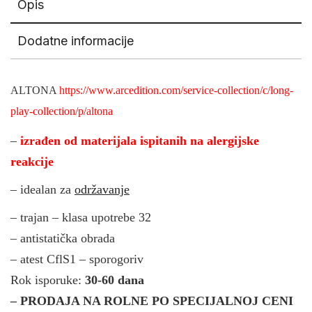
Opis
Dodatne informacije
ALTONA
https://www.arcedition.com/service-collection/c/long-
play-collection/p/altona
–
izrađen od materijala ispitanih na alergijske
reakcije
– idealan za
održavanje
– trajan – klasa upotrebe 32
– antistatička obrada
– atest CflS1 – sporogoriv
Rok isporuke:
30-60 dana
– PRODAJA NA ROLNE PO SPECIJALNOJ CENI