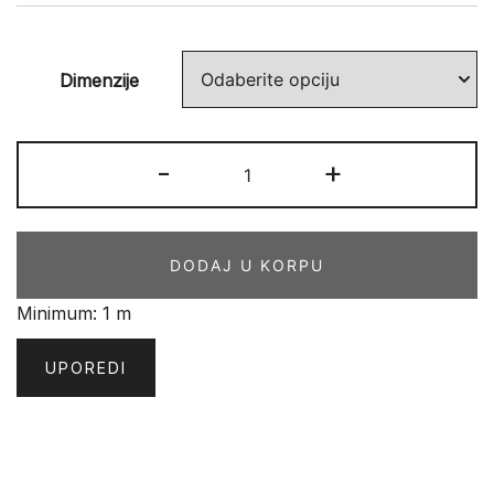
Dimenzije
ALTONA
-
+
098
CflS1
količina
DODAJ U KORPU
Minimum: 1 m
UPOREDI