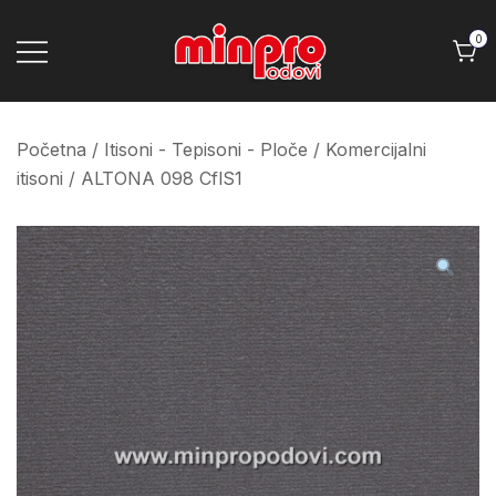
Skip
to
0
content
Minpro podovi
Početna
/
Itisoni - Tepisoni - Ploče
/
Komercijalni
itisoni
/ ALTONA 098 CflS1