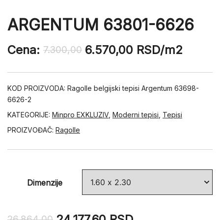
ARGENTUM 63801-6626
Cena:
6.570,00
RSD
/m2
7.300,00
KOD PROIZVODA:
Ragolle belgijski tepisi Argentum 63698-
6626-2
KATEGORIJE:
Minpro EXKLUZIV
,
Moderni tepisi
,
Tepisi
PROIZVOĐAČ:
Ragolle
Dimenzije
24.177,60
RSD
26.864,00