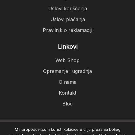
Uslovi korišćenja
Uslovi plaćanja
Pravilnik o reklamaciji
Linkovi
Web Shop
Opremanje i ugradnja
O nama
Kontakt
Blog
Minpropodovi.com koristi kolačiće u cilju pružanja boljeg
Minpro podovi © 2026. Sva prava zadržana.