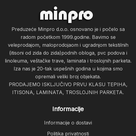
Preduzeće Minpro d.o.o. osnovano je i počelo sa
radom početkom 1999.godine. Bavimo se
veleprodajom, maloprodojaom i ugradnjom tekstilnih
(itisoni od zida do zida)podnih obloga, pvc podova i
linoleuma, veštačke trave, laminata i troslojnih parketa.
Iza nas je 20-tak uspešnih godina u kojima smo
opremali veliki broj objekata.
PRODAJEMO ISKLJUČIVO PRVU KLASU TEPIHA,
ITISONA, LAMINATA, TROSLOJNIH PARKETA.
Informacije
Informacije o dostavi
Politika privatnosti