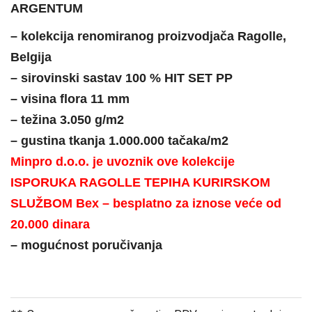
ARGENTUM
– kolekcija renomiranog proizvodjača Ragolle,
Belgija
– sirovinski sastav 100 % HIT SET PP
– visina flora 11 mm
– težina 3.050 g/m2
– gustina tkanja 1.000.000 tačaka/m2
Minpro d.o.o. je uvoznik ove kolekcije
ISPORUKA RAGOLLE TEPIHA KURIRSKOM
SLUŽBOM Bex – besplatno za iznose veće od
20.000 dinara
– mogućnost poručivanja