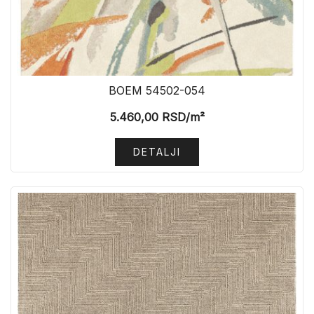
BOEM 54502-054
5.460,00
RSD
/m²
DETALJI