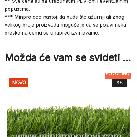
** Sve cene su sa uračunatim PDV-om i eventualnim
popustima.
*** Minpro doo nastoji da bude što ažurniji ali zbog
velikog broja proizvoda moguće je da se pojavi neka
greška na čemu se unapred izvinjavamo.
Možda će vam se svideti …
POVOLJNO
NOVO
-6%