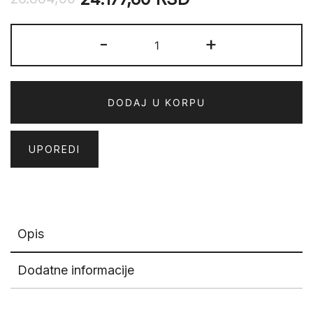
ARGENTUM
-
+
63801-
6626
količina
DODAJ U KORPU
UPOREDI
Opis
Dodatne informacije