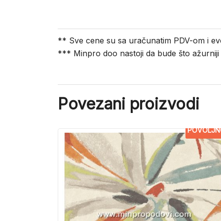
** Sve cene su sa uračunatim PDV-om i ev
*** Minpro doo nastoji da bude što ažurnij
Povezani proizvodi
POVOLJN