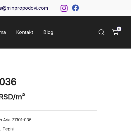
ce@minpropodovi.com
0
ama
Kontakt
Blog
-036
RSD
/m²
ih Aria 71301-036
i
,
Tepisi