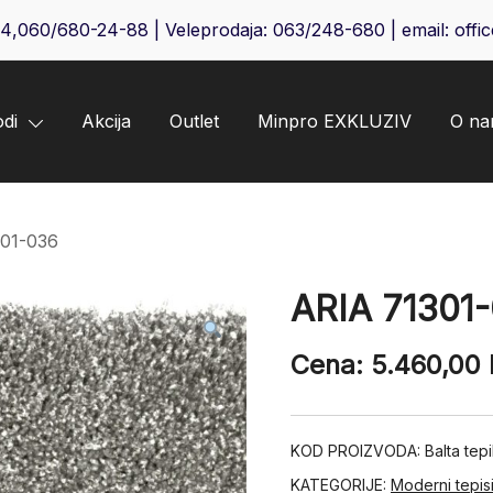
64
,
060/680-24-88
| Veleprodaja:
063/248-680
| email:
offi
odi
Akcija
Outlet
Minpro EXKLUZIV
O n
301-036
ARIA 71301
Cena:
5.460,00
KOD PROIZVODA:
Balta tep
KATEGORIJE:
Moderni tepis