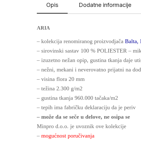
Opis
Dodatne informacije
ARIA
– kolekcija renomiranog proizvodjača
Balta, 
– sirovinski sastav 100 % POLIESTER – mik
– izuzetno nežan opip, gustina tkanja daje uti
– nežni, mekani i neverovatno prijatni na dod
– visina flora 20 mm
– težina 2.300 g/m2
– gustina tkanja 960.000 tačaka/m2
– tepih ima fabričku deklaraciju da je periv
– može da se seče u delove, ne osipa se
Minpro d.o.o. je uvoznik ove kolekcije
–
mogućnost poručivanja