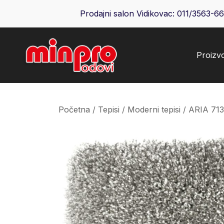
Skip
Prodajni salon Vidikovac:
011/3563-6
to
content
Proizv
Minpro podovi
Početna
/
Tepisi
/
Moderni tepisi
/ ARIA 71