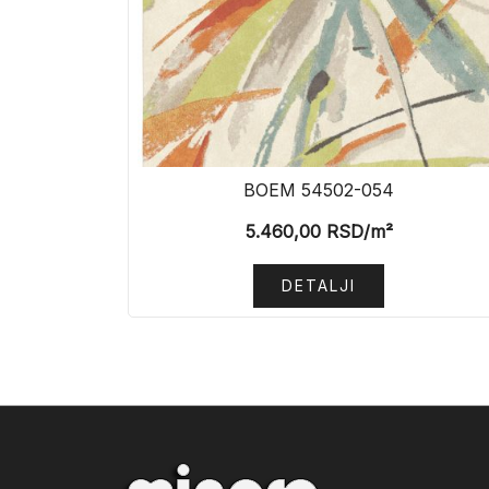
BOEM 54502-054
5.460,00
RSD
/m²
DETALJI