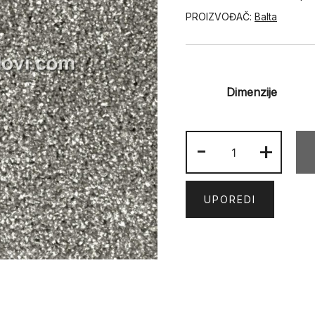
PROIZVOĐAČ:
Balta
Dimenzije
ARIA
-
+
71301-
036
količina
UPOREDI