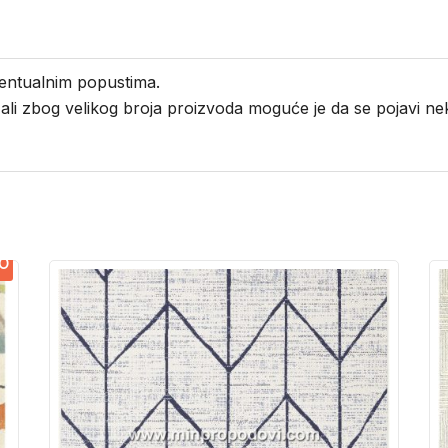
entualnim popustima.
i ali zbog velikog broja proizvoda moguće je da se pojavi 
O