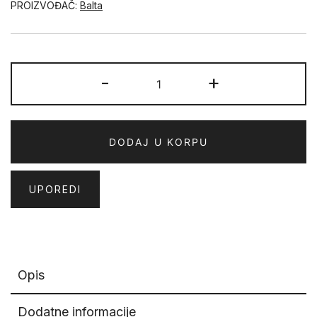
PROIZVOĐAČ:
Balta
ARIA
-
+
71301-
200
količina
DODAJ U KORPU
UPOREDI
Opis
Dodatne informacije