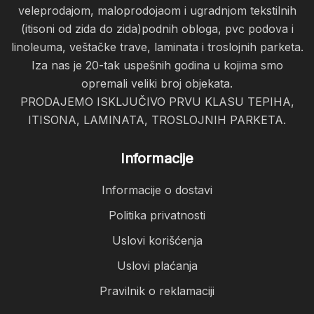
veleprodajom, maloprodojaom i ugradnjom tekstilnih
(itisoni od zida do zida)podnih obloga, pvc podova i
linoleuma, veštačke trave, laminata i troslojnih parketa.
Iza nas je 20-tak uspešnih godina u kojima smo
opremali veliki broj objekata.
PRODAJEMO ISKLJUČIVO PRVU KLASU TEPIHA,
ITISONA, LAMINATA, TROSLOJNIH PARKETA.
Informacije
Informacije o dostavi
Politika privatnosti
Uslovi korišćenja
Uslovi plaćanja
Pravilnik o reklamaciji