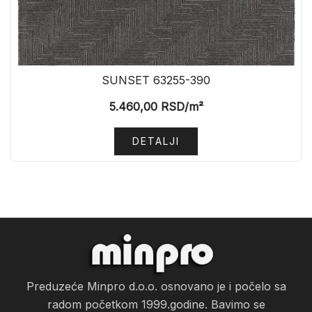
SUNSET 63255-390
5.460,00
RSD
/m²
DETALJI
Preduzeće Minpro d.o.o. osnovano je i počelo sa
radom početkom 1999.godine. Bavimo se