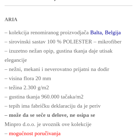
ARIA
– kolekcija renomiranog proizvodjača
Balta, Belgija
– sirovinski sastav 100 % POLIESTER – mikrofiber
– izuzetno nežan opip, gustina tkanja daje utisak
elegancije
– nežni, mekani i neverovatno prijatni na dodir
– visina flora 20 mm
– težina 2.300 g/m2
– gustina tkanja 960.000 tačaka/m2
– tepih ima fabričku deklaraciju da je periv
– može da se seče u delove, ne osipa se
Minpro d.o.o. je uvoznik ove kolekcije
–
mogućnost poručivanja