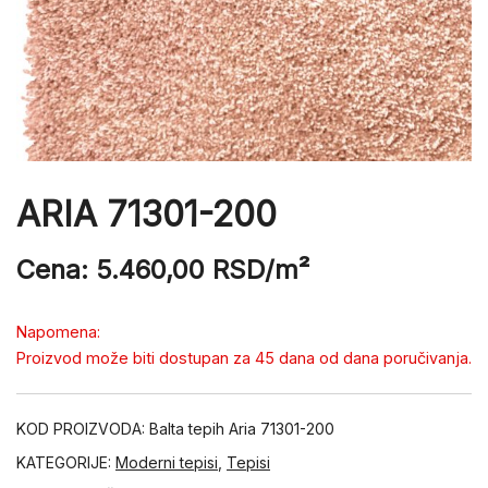
ARIA 71301-200
Cena:
5.460,00
RSD
/m²
Napomena:
Proizvod može biti dostupan za 45 dana od dana poručivanja.
KOD PROIZVODA:
Balta tepih Aria 71301-200
KATEGORIJE:
Moderni tepisi
,
Tepisi