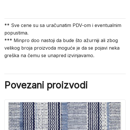
** Sve cene su sa uračunatim PDV-om i eventualnim
popustima.
*** Minpro doo nastoji da bude što ažurniji ali zbog
velikog broja proizvoda moguće je da se pojavi neka
greška na čemu se unapred izvinjavamo.
Povezani proizvodi