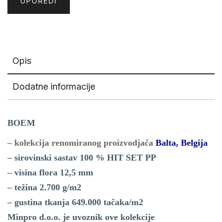
UPOREDI
Opis
Dodatne informacije
BOEM
– kolekcija renomiranog proizvodjača
Balta, Belgija
– sirovinski sastav 100 % HIT SET PP
– visina flora 12,5 mm
– težina 2.700 g/m2
– gustina tkanja 649.000 tačaka/m2
Minpro d.o.o. je uvoznik ove kolekcije