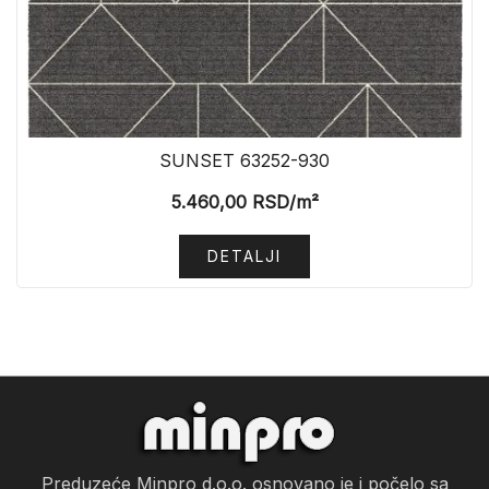
SUNSET 63252-930
5.460,00
RSD
/m²
DETALJI
Preduzeće Minpro d.o.o. osnovano je i počelo sa