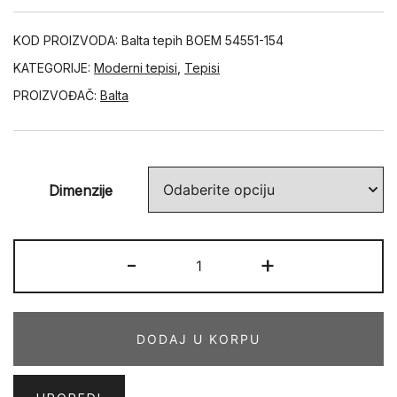
KOD PROIZVODA:
Balta tepih BOEM 54551-154
KATEGORIJE:
Moderni tepisi
,
Tepisi
PROIZVOĐAČ:
Balta
Dimenzije
BOEM
-
+
54551-
154
količina
DODAJ U KORPU