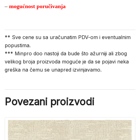
–
mogućnost poručivanja
** Sve cene su sa uračunatim PDV-om i eventualnim
popustima.
*** Minpro doo nastoji da bude što ažurniji ali zbog
velikog broja proizvoda moguće je da se pojavi neka
greška na čemu se unapred izvinjavamo.
Povezani proizvodi