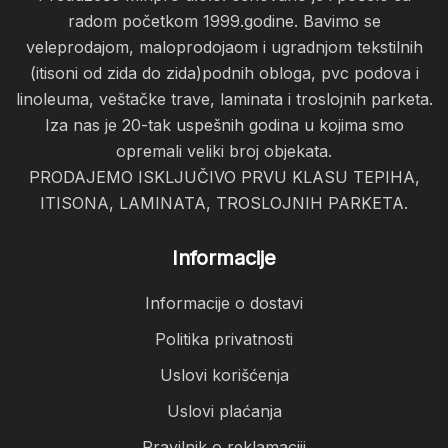
radom početkom 1999.godine. Bavimo se
veleprodajom, maloprodojaom i ugradnjom tekstilnih
(itisoni od zida do zida)podnih obloga, pvc podova i
linoleuma, veštačke trave, laminata i troslojnih parketa.
Iza nas je 20-tak uspešnih godina u kojima smo
opremali veliki broj objekata.
PRODAJEMO ISKLJUČIVO PRVU KLASU TEPIHA,
ITISONA, LAMINATA, TROSLOJNIH PARKETA.
Informacije
Informacije o dostavi
Politika privatnosti
Uslovi korišćenja
Uslovi plaćanja
Pravilnik o reklamaciji