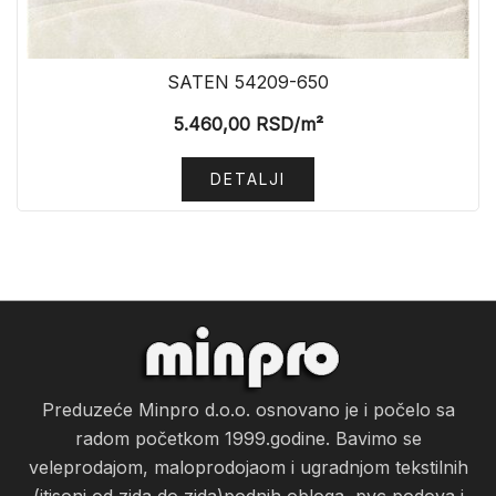
SATEN 54209-650
5.460,00
RSD
/m²
DETALJI
Preduzeće Minpro d.o.o. osnovano je i počelo sa
radom početkom 1999.godine. Bavimo se
veleprodajom, maloprodojaom i ugradnjom tekstilnih