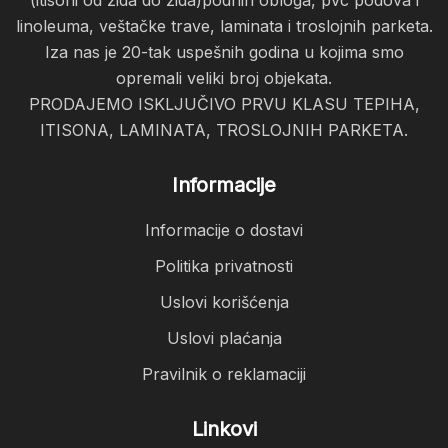
(itisoni od zida do zida)podnih obloga, pvc podova i
linoleuma, veštačke trave, laminata i troslojnih parketa.
Iza nas je 20-tak uspešnih godina u kojima smo
opremali veliki broj objekata.
PRODAJEMO ISKLJUČIVO PRVU KLASU TEPIHA,
ITISONA, LAMINATA, TROSLOJNIH PARKETA.
Informacije
Informacije o dostavi
Politika privatnosti
Uslovi korišćenja
Uslovi plaćanja
Pravilnik o reklamaciji
Linkovi