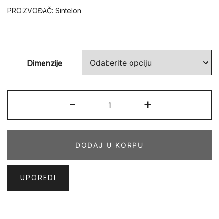
PROIZVOĐAČ:
Sintelon
Dimenzije
BOHO
-
+
35
EME
količina
DODAJ U KORPU
UPOREDI