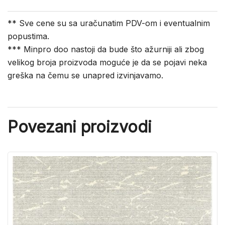
** Sve cene su sa uračunatim PDV-om i eventualnim
popustima.
*** Minpro doo nastoji da bude što ažurniji ali zbog
velikog broja proizvoda moguće je da se pojavi neka
greška na čemu se unapred izvinjavamo.
Povezani proizvodi