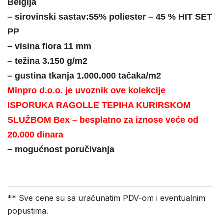
Belgija
– sirovinski sastav:55% poliester – 45 % HIT SET
PP
– visina flora 11 mm
– težina 3.150 g/m2
– gustina tkanja 1.000.000 tačaka/m2
Minpro d.o.o. je uvoznik ove kolekcije
ISPORUKA RAGOLLE TEPIHA KURIRSKOM
SLUŽBOM Bex – besplatno za iznose veće od
20.000 dinara
– mogućnost poručivanja
** Sve cene su sa uračunatim PDV-om i eventualnim
popustima.