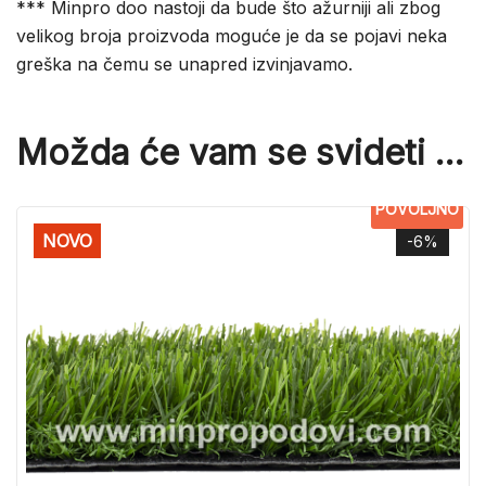
*** Minpro doo nastoji da bude što ažurniji ali zbog
velikog broja proizvoda moguće je da se pojavi neka
greška na čemu se unapred izvinjavamo.
Možda će vam se svideti …
POVOLJNO
NOVO
-6%