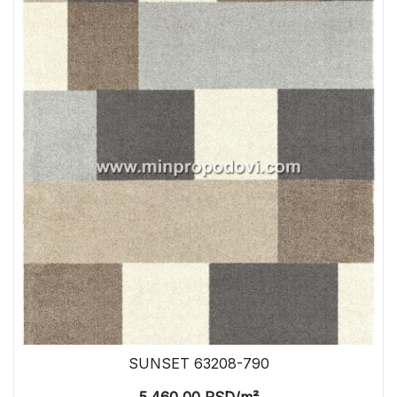
SUNSET 63208-790
5.460,00
RSD
/m²