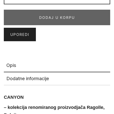
3676
količina
DODAJ U KORPU
UPOREDI
Opis
Dodatne informacije
CANYON
– kolekcija renomiranog proizvodjača Ragolle,