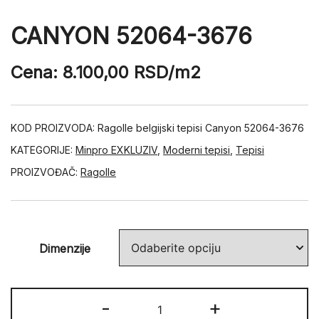
CANYON 52064-3676
Cena:
8.100,00
RSD
/m2
KOD PROIZVODA:
Ragolle belgijski tepisi Canyon 52064-3676
KATEGORIJE:
Minpro EXKLUZIV
,
Moderni tepisi
,
Tepisi
PROIZVOĐAČ:
Ragolle
Dimenzije
CANYON
-
+
52064-