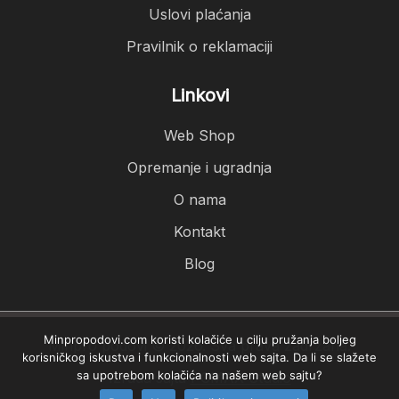
Uslovi plaćanja
Pravilnik o reklamaciji
Linkovi
Web Shop
Opremanje i ugradnja
O nama
Kontakt
Blog
Minpropodovi.com koristi kolačiće u cilju pružanja boljeg
Minpro podovi © 2026. Sva prava zadržana.
korisničkog iskustva i funkcionalnosti web sajta. Da li se slažete
sa upotrebom kolačića na našem web sajtu?
Izrada sajta
PCMAX Studio