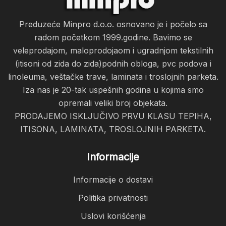
Preduzeće Minpro d.o.o. osnovano je i počelo sa
radom početkom 1999.godine. Bavimo se
veleprodajom, maloprodojaom i ugradnjom tekstilnih
(itisoni od zida do zida)podnih obloga, pvc podova i
linoleuma, veštačke trave, laminata i troslojnih parketa.
Iza nas je 20-tak uspešnih godina u kojima smo
opremali veliki broj objekata.
PRODAJEMO ISKLJUČIVO PRVU KLASU TEPIHA,
ITISONA, LAMINATA, TROSLOJNIH PARKETA.
Informacije
Informacije o dostavi
Politika privatnosti
Uslovi korišćenja