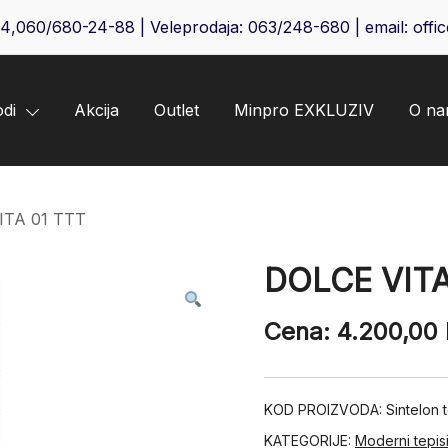
64
,
060/680-24-88
| Veleprodaja:
063/248-680
| email:
offi
odi
Akcija
Outlet
Minpro EXKLUZIV
O n
ITA 01 TTT
DOLCE VITA
Cena:
4.200,00
KOD PROIZVODA:
Sintelon
KATEGORIJE:
Moderni tepis