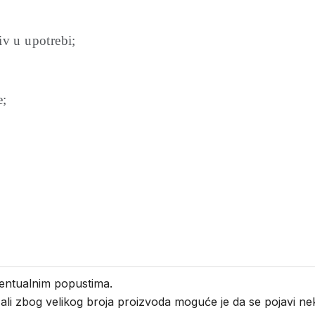
jiv u upotrebi;
e;
entualnim popustima.
i ali zbog velikog broja proizvoda moguće je da se pojavi 