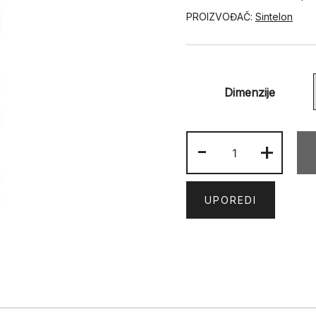
PROIZVOĐAČ:
Sintelon
Dimenzije
DOLCE
-
+
VITA
01
TTT
UPOREDI
količina