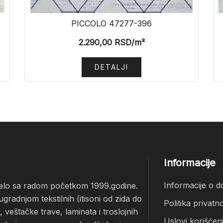
PICCOLO 47277-396
2.290,00
RSD
/m²
DETALJI
Informacije
Informacije o d
čelo sa radom početkom 1999.godine.
radnjom tekstilnih (itisoni od zida do
Politika privatno
veštačke trave, laminata i troslojnih
Uslovi korišćen