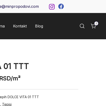
ce@minpropodovi.com
0
ama
Kontakt
Blog
 01 TTT
RSD
/m²
 tepih DOLCE VITA 01 TTT
i
,
Tepisi