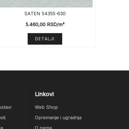
SATEN 54355-630
5.460,00
RSD
/m²
DETALJI
Linkovi
ostavi
Web Shop
sti
Opremanje i ugradnja
ja
O nama