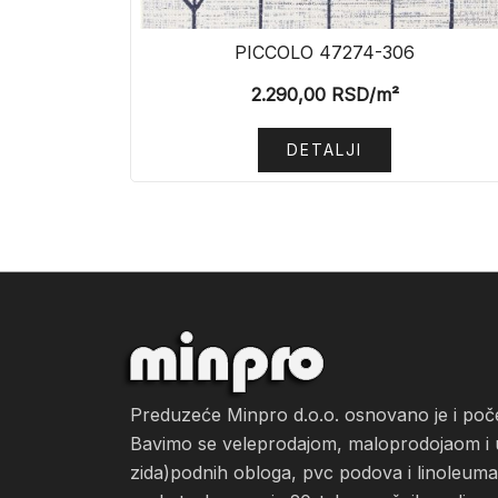
PICCOLO 47274-306
2.290,00
RSD
/m²
DETALJI
Preduzeće Minpro d.o.o. osnovano je i po
Bavimo se veleprodajom, maloprodojaom i ug
zida)podnih obloga, pvc podova i linoleuma, 