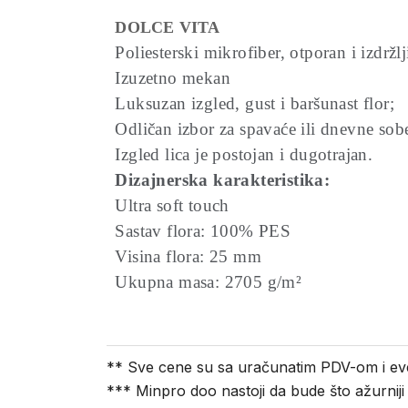
DOLCE VITA
Poliesterski mikrofiber, otporan i izdržl
Izuzetno mekan
Luksuzan izgled, gust i baršunast flor;
Odličan izbor za spavaće ili dnevne sob
Izgled lica je postojan i dugotrajan.
Dizajnerska karakteristika:
Ultra soft touch
Sastav flora: 100% PES
Visina flora: 25 mm
Ukupna masa: 2705 g/m²
** Sve cene su sa uračunatim PDV-om i ev
*** Minpro doo nastoji da bude što ažurnij