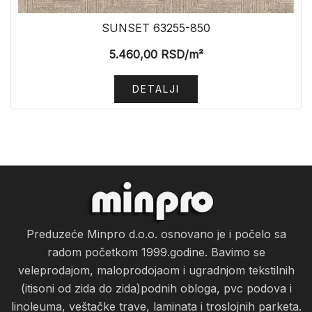
SUNSET 63255-850
5.460,00
RSD
/m²
DETALJI
Preduzeće Minpro d.o.o. osnovano je i počelo sa
radom početkom 1999.godine. Bavimo se
veleprodajom, maloprodojaom i ugradnjom tekstilnih
(itisoni od zida do zida)podnih obloga, pvc podova i
linoleuma, veštačke trave, laminata i troslojnih parketa.