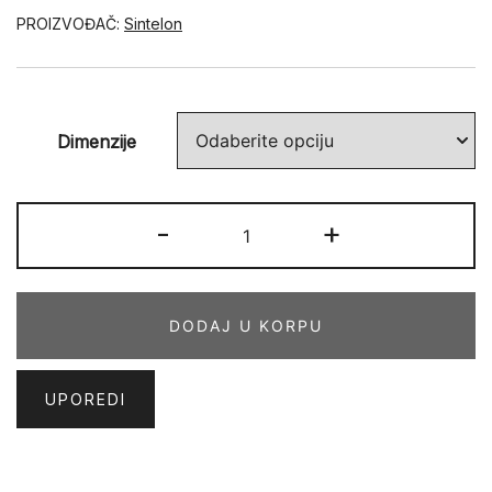
PROIZVOĐAČ:
Sintelon
Dimenzije
DOLCE
-
+
VITA
01
YYY
DODAJ U KORPU
količina
UPOREDI