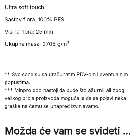
Ultra soft touch
Sastav flora: 100% PES
Visina flora: 25 mm
Ukupna masa: 2705 g/m²
** Sve cene su sa uračunatim PDV-om i eventualnim
popustima.
*** Minpro doo nastoji da bude što ažurniji ali zbog
velikog broja proizvoda moguće je da se pojavi neka
greška na čemu se unapred izvinjavamo.
Možda će vam se svideti …