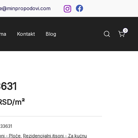
ce@minpropodovi.com
0
ama
Kontakt
Blog
631
RSD
/m²
33631
oni - Ploče
,
Rezidencijalni itisoni - Za kućnu