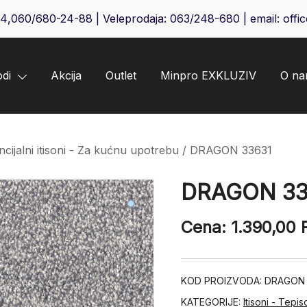
64
,
060/680-24-88
| Veleprodaja:
063/248-680
| email:
offi
odi
Akcija
Outlet
Minpro EXKLUZIV
O n
ncijalni itisoni - Za kućnu upotrebu
/ DRAGON 33631
DRAGON 33
Cena:
1.390,00
KOD PROIZVODA:
DRAGON 
KATEGORIJE:
Itisoni - Tepis