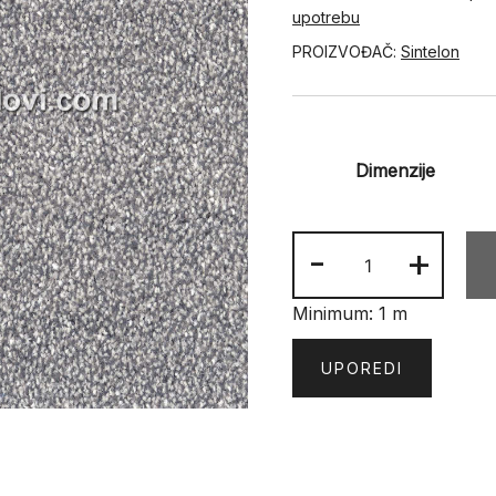
upotrebu
PROIZVOĐAČ:
Sintelon
Dimenzije
DRAGON
-
+
33631
količina
Minimum: 1 m
UPOREDI