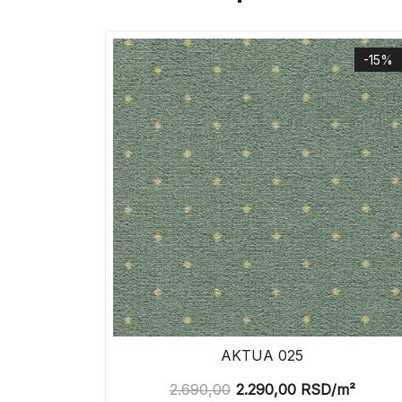
-15%
AKTUA 025
2.690,00
2.290,00
RSD
/m²