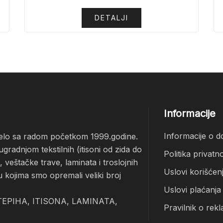
DETALJI
Informacije
Informacije o d
čelo sa radom početkom 1999.godine.
radnjom tekstilnih (itisoni od zida do
Politika privatno
veštačke trave, laminata i troslojnih
Uslovi korišćen
u kojima smo opremali veliki broj
Uslovi plaćanja
EPIHA, ITISONA, LAMINATA,
Pravilnik o rekl