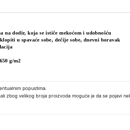
na na dodir, koja se ističe mekoćom i udobnošću
klopiti u spavaće sobe, dečije sobe, dnevni boravak
lacija
.650 g/m2
entualnim popustima.
i ali zbog velikog broja proizvoda moguće je da se pojavi 