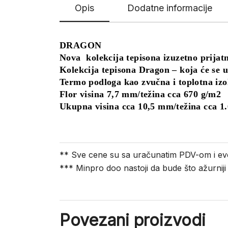
Opis
Dodatne informacije
DRAGON
Nova kolekcija tepisona izuzetno prijat
Kolekcija tepisona Dragon – koja će se u
Termo podloga kao zvučna i toplotna izo
Flor visina 7,7 mm/težina cca 670 g/m2
Ukupna visina cca 10,5 mm/težina cca 1
** Sve cene su sa uračunatim PDV-om i ev
*** Minpro doo nastoji da bude što ažurnij
Povezani proizvodi