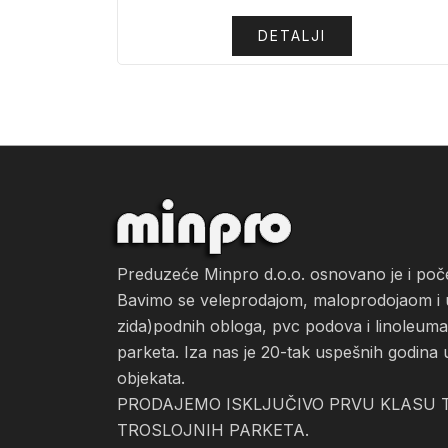
DETALJI
Preduzeće Minpro d.o.o. osnovano je i po
Bavimo se veleprodajom, maloprodojaom i ug
zida)podnih obloga, pvc podova i linoleuma, 
parketa. Iza nas je 20-tak uspešnih godina 
objekata.
PRODAJEMO ISKLJUČIVO PRVU KLASU T
TROSLOJNIH PARKETA.