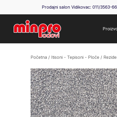
Skip
Prodajni salon Vidikovac:
011/3563-6
to
content
Proizv
Minpro podovi
Početna
/
Itisoni - Tepisoni - Ploče
/
Rezide