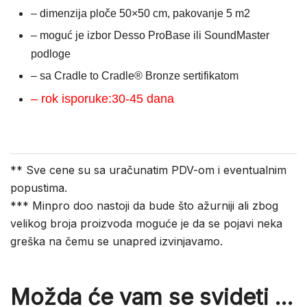
– dimenzija ploče 50×50 cm, pakovanje 5 m2
– moguć je izbor Desso ProBase ili SoundMaster
podloge
– sa Cradle to Cradle® Bronze sertifikatom
– rok isporuke:30-45 dana
** Sve cene su sa uračunatim PDV-om i eventualnim
popustima.
*** Minpro doo nastoji da bude što ažurniji ali zbog
velikog broja proizvoda moguće je da se pojavi neka
greška na čemu se unapred izvinjavamo.
Možda će vam se svideti …