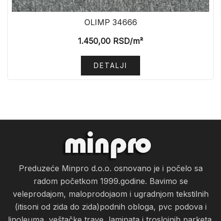
OLIMP 34666
1.450,00
RSD
/m²
DETALJI
Preduzeće Minpro d.o.o. osnovano je i počelo sa
radom početkom 1999.godine. Bavimo se
veleprodajom, maloprodojaom i ugradnjom tekstilnih
(itisoni od zida do zida)podnih obloga, pvc podova i
linoleuma, veštačke trave, laminata i troslojnih parketa.