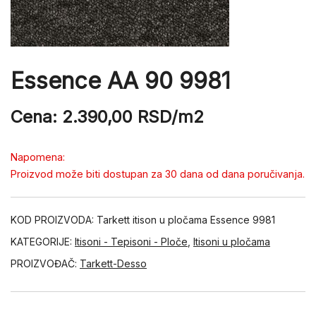
Essence AA 90 9981
Cena:
2.390,00
RSD
/m2
Napomena:
Proizvod može biti dostupan za 30 dana od dana poručivanja.
KOD PROIZVODA:
Tarkett itison u pločama Essence 9981
KATEGORIJE:
Itisoni - Tepisoni - Ploče
,
Itisoni u pločama
PROIZVOĐAČ:
Tarkett-Desso