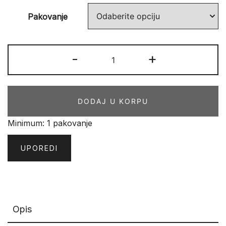
Pakovanje
Essence
-
+
AA
90
9981
DODAJ U KORPU
količina
Minimum: 1 pakovanje
UPOREDI
Opis