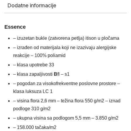
Dodatne informacije
Essence
– izuzetan bukle (zatvorena petlja) itison u pločama
– izrađen od materijala koji ne izazivaju alergijske
reakcije – 100% poliamid
– klasa upotrebe 33
– klasa zapaljivosti
B
fl – s1
– pogodan za visokofrekventne poslovne prostore –
klasa luksuza LC 1
– visina flora 2,6 mm – težina flora 550 g/m2 – iznad
podloge 310 g/m2
– ukupna visina sa podlogom 5,5 mm – 3.850 g/m2
– 158.000 tačaka/m2