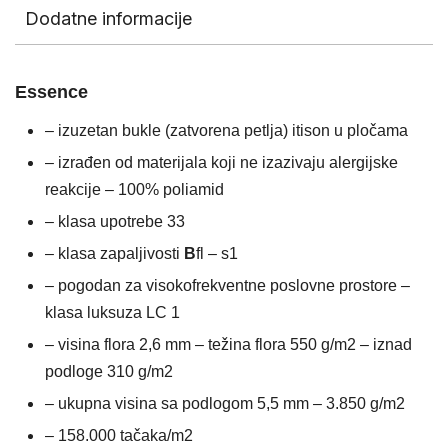
Dodatne informacije
Essence
– izuzetan bukle (zatvorena petlja) itison u pločama
– izrađen od materijala koji ne izazivaju alergijske
reakcije – 100% poliamid
– klasa upotrebe 33
– klasa zapaljivosti
B
fl – s1
– pogodan za visokofrekventne poslovne prostore –
klasa luksuza LC 1
– visina flora 2,6 mm – težina flora 550 g/m2 – iznad
podloge 310 g/m2
– ukupna visina sa podlogom 5,5 mm – 3.850 g/m2
– 158.000 tačaka/m2