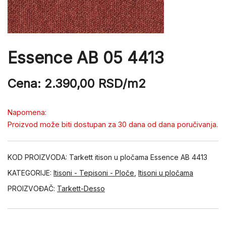
Essence AB 05 4413
Cena:
2.390,00
RSD
/m2
Napomena:
Proizvod može biti dostupan za 30 dana od dana poručivanja.
KOD PROIZVODA:
Tarkett itison u pločama Essence AB 4413
KATEGORIJE:
Itisoni - Tepisoni - Ploče
,
Itisoni u pločama
PROIZVOĐAČ:
Tarkett-Desso