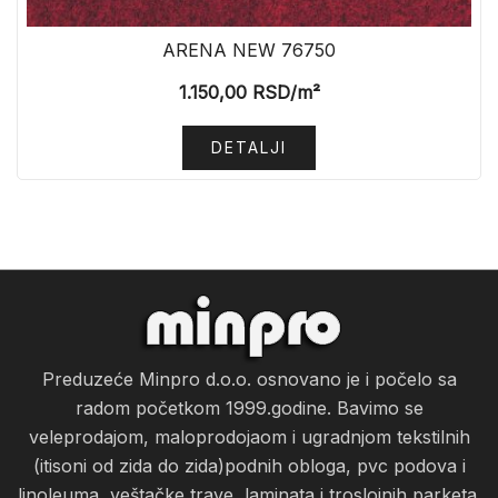
ARENA NEW 76750
1.150,00
RSD
/m²
DETALJI
Preduzeće Minpro d.o.o. osnovano je i počelo sa
radom početkom 1999.godine. Bavimo se
veleprodajom, maloprodojaom i ugradnjom tekstilnih
(itisoni od zida do zida)podnih obloga, pvc podova i
linoleuma, veštačke trave, laminata i troslojnih parketa.