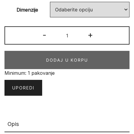
Dimenzije
Essence
-
+
AB
05
4413
DODAJ U KORPU
količina
Minimum: 1 pakovanje
UPOREDI
Opis