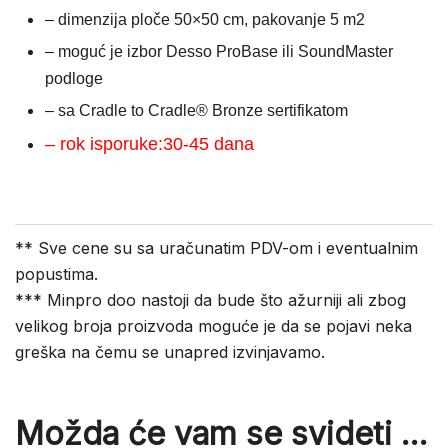
– dimenzija ploče 50×50 cm, pakovanje 5 m2
– moguć je izbor Desso ProBase ili SoundMaster
podloge
– sa Cradle to Cradle® Bronze sertifikatom
– rok isporuke:30-45 dana
** Sve cene su sa uračunatim PDV-om i eventualnim
popustima.
*** Minpro doo nastoji da bude što ažurniji ali zbog
velikog broja proizvoda moguće je da se pojavi neka
greška na čemu se unapred izvinjavamo.
Možda će vam se svideti …