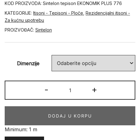
KOD PROIZVODA:
Sintelon tepison EKONOMIK PLUS 776
KATEGORIJE:
Itisoni - Tepisoni - Ploče
,
Rezidencijalni itisoni -
Za kućnu upotrebu
PROIZVOĐAČ:
Sintelon
Dimenzije
EKONOMIK
-
+
PLUS
776
količina
DODAJ U KORPU
Minimum: 1 m