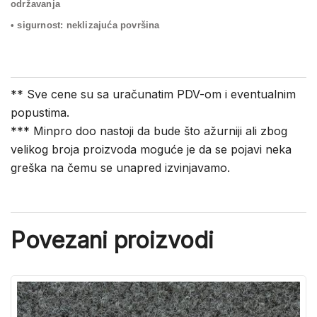
održavanja
• sigurnost: neklizajuća površina
** Sve cene su sa uračunatim PDV-om i eventualnim
popustima.
*** Minpro doo nastoji da bude što ažurniji ali zbog
velikog broja proizvoda moguće je da se pojavi neka
greška na čemu se unapred izvinjavamo.
Povezani proizvodi