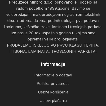
Preduzeće Minpro d.o.o. osnovano je i počelo sa
radom početkom 1999.godine. Bavimo se
veleprodajom, maloprodojaom i ugradnjom tekstilnih
(itisoni od zida do zida)podnih obloga, pvc podova i
linoleuma, veštačke trave, laminata i troslojnih parketa.
Iza nas je 20-tak uspešnih godina u kojima smo
opremali veliki broj objekata.
PRODAJEMO ISKLJUČIVO PRVU KLASU TEPIHA,
ITISONA, LAMINATA, TROSLOJNIH PARKETA.
Informacije
Informacije o dostavi
Politika privatnosti
Uslovi korišćenja
Uslovi plaćanja