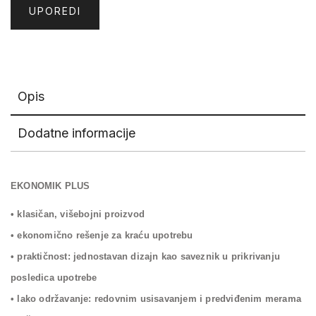
UPOREDI
Opis
Dodatne informacije
EKONOMIK PLUS
• klasičan, višebojni proizvod
• ekonomično rešenje za kraću upotrebu
• praktičnost: jednostavan dizajn kao saveznik u prikrivanju
posledica upotrebe
• lako održavanje: redovnim usisavanjem i predviđenim merama