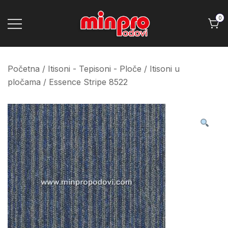
Skip
to
0
content
Minpro podovi
Početna
/
Itisoni - Tepisoni - Ploče
/
Itisoni u
pločama
/ Essence Stripe 8522