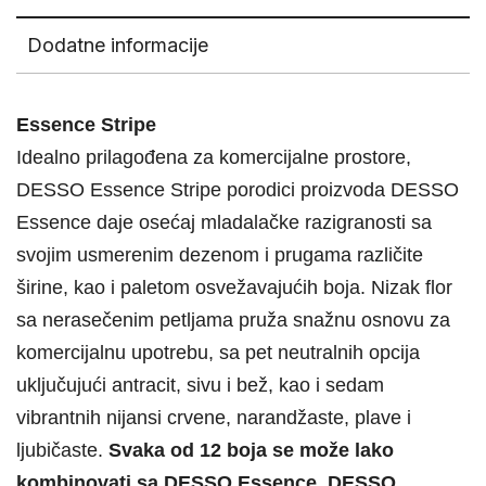
Dodatne informacije
Essence Stripe
Idealno prilagođena za komercijalne prostore,
DESSO Essence Stripe porodici proizvoda DESSO
Essence daje osećaj mladalačke razigranosti sa
svojim usmerenim dezenom i prugama različite
širine, kao i paletom osvežavajućih boja. Nizak flor
sa nerasečenim petljama pruža snažnu osnovu za
komercijalnu upotrebu, sa pet neutralnih opcija
uključujući antracit, sivu i bež, kao i sedam
vibrantnih nijansi crvene, narandžaste, plave i
ljubičaste.
Svaka od 12 boja se može lako
kombinovati sa DESSO Essence, DESSO