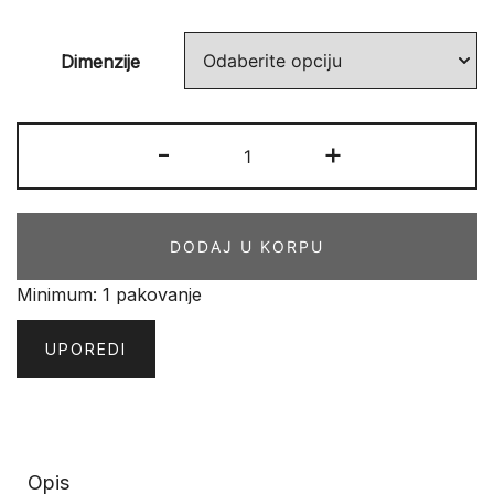
Dimenzije
Essence
-
+
Stripe
8522
količina
DODAJ U KORPU
Minimum: 1 pakovanje
UPOREDI
Opis