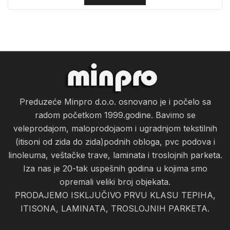
Preduzeće Minpro d.o.o. osnovano je i počelo sa
radom početkom 1999.godine. Bavimo se
veleprodajom, maloprodojaom i ugradnjom tekstilnih
(itisoni od zida do zida)podnih obloga, pvc podova i
linoleuma, veštačke trave, laminata i troslojnih parketa.
Iza nas je 20-tak uspešnih godina u kojima smo
opremali veliki broj objekata.
PRODAJEMO ISKLJUČIVO PRVU KLASU TEPIHA,
ITISONA, LAMINATA, TROSLOJNIH PARKETA.