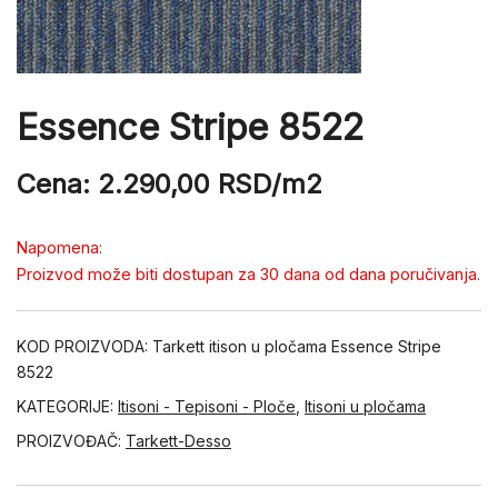
Essence Stripe 8522
Cena:
2.290,00
RSD
/m2
Napomena:
Proizvod može biti dostupan za 30 dana od dana poručivanja.
KOD PROIZVODA:
Tarkett itison u pločama Essence Stripe
8522
KATEGORIJE:
Itisoni - Tepisoni - Ploče
,
Itisoni u pločama
PROIZVOĐAČ:
Tarkett-Desso