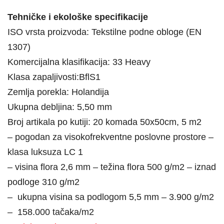
Tehničke i ekološke specifikacije
ISO vrsta proizvoda:
Tekstilne podne obloge (EN
1307)
Komercijalna klasifikacija:
33 Heavy
Klasa zapaljivosti:BflS1
Zemlja porekla:
Holandija
Ukupna debljina:
5,50 mm
Broj artikala po kutiji:
20 komada 50x50cm, 5 m2
– pogodan za visokofrekventne poslovne prostore –
klasa luksuza LC 1
– visina flora 2,6 mm – težina flora 500 g/m2 – iznad
podloge 310 g/m2
– ukupna visina sa podlogom 5,5 mm – 3.900 g/m2
– 158.000 tačaka/m2