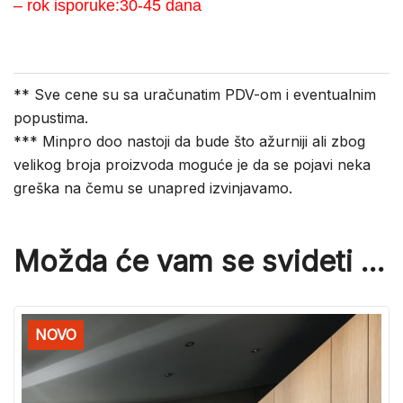
– rok isporuke:30-45 dana
** Sve cene su sa uračunatim PDV-om i eventualnim
popustima.
*** Minpro doo nastoji da bude što ažurniji ali zbog
velikog broja proizvoda moguće je da se pojavi neka
greška na čemu se unapred izvinjavamo.
Možda će vam se svideti …
NOVO