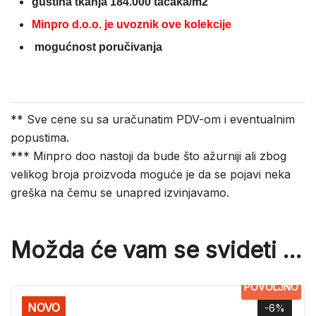
gustina tkanja 184.000 tačaka/m2
Minpro d.o.o. je uvoznik ove kolekcije
mogućnost poručivanja
** Sve cene su sa uračunatim PDV-om i eventualnim
popustima.
*** Minpro doo nastoji da bude što ažurniji ali zbog
velikog broja proizvoda moguće je da se pojavi neka
greška na čemu se unapred izvinjavamo.
Možda će vam se svideti …
POVOLJNO
NOVO
-6%