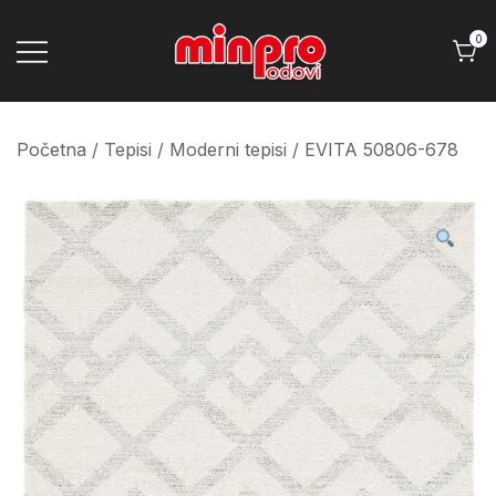
Skip
to
0
content
Minpro podovi
Početna
/
Tepisi
/
Moderni tepisi
/ EVITA 50806-678