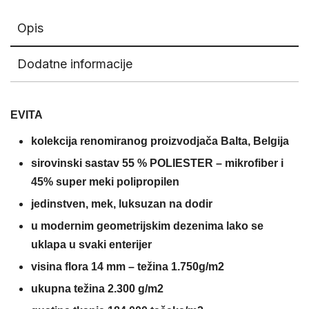
Opis
Dodatne informacije
EVITA
kolekcija renomiranog proizvodjača Balta, Belgija
sirovinski sastav 55 % POLIESTER – mikrofiber i
45% super meki polipropilen
jedinstven, mek, luksuzan na dodir
u modernim geometrijskim dezenima lako se
uklapa u svaki enterijer
visina flora 14 mm –
težina 1.750g/m2
ukupna težina 2.300 g/m2