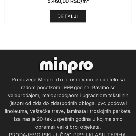
5.460,00
RSD
/m²
DETALJI
Preduzeće Minpro d.o.o. osnovano je i počelo sa
radom početkom 1999.godine. Bavimo se
veleprodajom, maloprodojaom i ugradnjom tekstilnih
(itisoni od zida do zida)podnih obloga, pvc podova i
linoleuma, veštačke trave, laminata i troslojnih parketa.
Iza nas je 20-tak uspešnih godina u kojima smo
opremali veliki broj objekata.
PRODAJEMO ISKLJUČIVO PRVU KLASU TEPIHA,