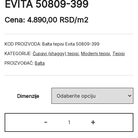
EVITA 50809-399
Cena:
4.890,00
RSD
/m2
KOD PROIZVODA:
Balta tepisi Evita 50809-399
KATEGORIJE:
Čupavi (shaggy) tepisi
,
Moderni tepisi
,
Tepisi
PROIZVOĐAČ:
Balta
Dimenzije
EVITA
-
+
50809-
399