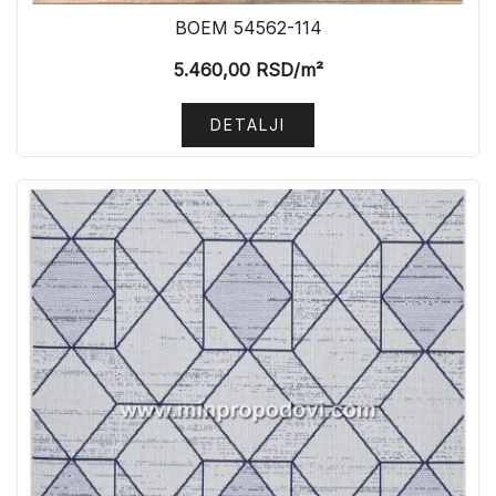
BOEM 54562-114
5.460,00
RSD
/m²
DETALJI