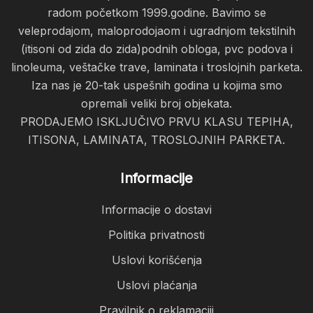
radom početkom 1999.godine. Bavimo se
veleprodajom, maloprodojaom i ugradnjom tekstilnih
(itisoni od zida do zida)podnih obloga, pvc podova i
linoleuma, veštačke trave, laminata i troslojnih parketa.
Iza nas je 20-tak uspešnih godina u kojima smo
opremali veliki broj objekata.
PRODAJEMO ISKLJUČIVO PRVU KLASU TEPIHA,
ITISONA, LAMINATA, TROSLOJNIH PARKETA.
Informacije
Informacije o dostavi
Politika privatnosti
Uslovi korišćenja
Uslovi plaćanja
Pravilnik o reklamaciji