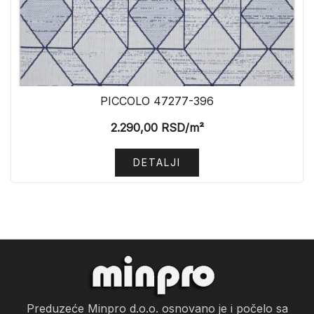
PICCOLO 47277-396
2.290,00
RSD
/m²
DETALJI
Preduzeće Minpro d.o.o. osnovano je i počelo sa