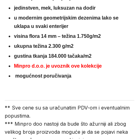
jedinstven, mek, luksuzan na dodir
u modernim geometrijskim dezenima lako se
uklapa u svaki enterijer
visina flora 14 mm –
težina 1.750g/m2
ukupna težina 2.300 g/m2
gustina tkanja 184.000 tačaka/m2
Minpro d.o.o. je uvoznik ove kolekcije
mogućnost poručivanja
** Sve cene su sa uračunatim PDV-om i eventualnim
popustima.
*** Minpro doo nastoji da bude što ažurniji ali zbog
velikog broja proizvoda moguće je da se pojavi neka