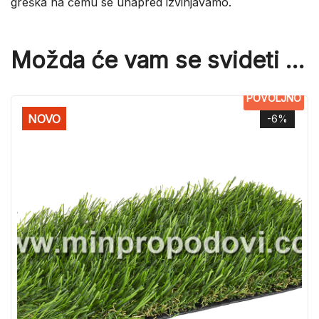
greška na čemu se unapred izvinjavamo.
Možda će vam se svideti …
POVOLJNO
NOVO
-6%