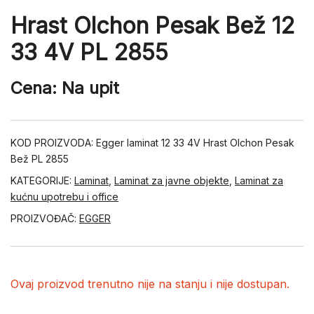
Hrast Olchon Pesak Bež 12
33 4V PL 2855
Cena: Na upit
KOD PROIZVODA:
Egger laminat 12 33 4V Hrast Olchon Pesak
Bež PL 2855
KATEGORIJE:
Laminat
,
Laminat za javne objekte
,
Laminat za
kućnu upotrebu i office
PROIZVOĐAČ:
EGGER
Ovaj proizvod trenutno nije na stanju i nije dostupan.