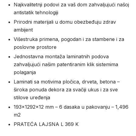
Najkvalitetnji podovi za vaš dom zahvaljujući našoj
antistatik tehnologiji
Prirodni materijali u domu obezbeđuju zdrav
ambijent
Višestruka primena, pogodan i za stambene i za
poslovne prostore
Jednostavna montaža laminatnih podova
zahvaljujući našim patentiranim klik sistemima
polaganja
Laminati sa motivima pločica, drveta, betona –
široka ponuda dekora za svačiji ukus i za sve
stilove uređenja
193x1292x12 mm – 6 dasaka u pakovanju – 1,496
m2
PRATEĆA LAJSNA L 369 K