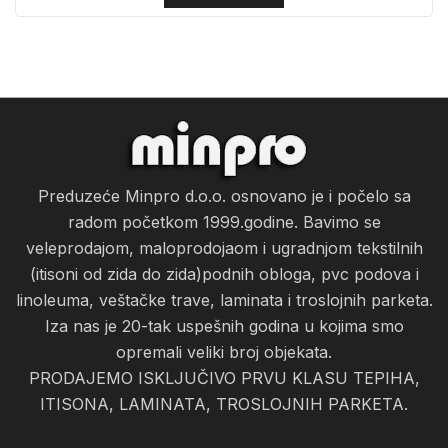
Preduzeće Minpro d.o.o. osnovano je i počelo sa
radom početkom 1999.godine. Bavimo se
veleprodajom, maloprodojaom i ugradnjom tekstilnih
(itisoni od zida do zida)podnih obloga, pvc podova i
linoleuma, veštačke trave, laminata i troslojnih parketa.
Iza nas je 20-tak uspešnih godina u kojima smo
opremali veliki broj objekata.
PRODAJEMO ISKLJUČIVO PRVU KLASU TEPIHA,
ITISONA, LAMINATA, TROSLOJNIH PARKETA.