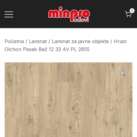
Skip
to
0
content
Minpro podovi
Početna
/
Laminat
/
Laminat za javne objekte
/ Hrast
Olchon Pesak Bež 12 33 4V PL 2855