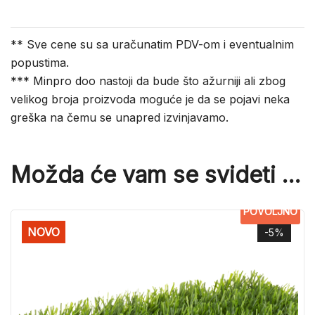
** Sve cene su sa uračunatim PDV-om i eventualnim
popustima.
*** Minpro doo nastoji da bude što ažurniji ali zbog
velikog broja proizvoda moguće je da se pojavi neka
greška na čemu se unapred izvinjavamo.
Možda će vam se svideti …
POVOLJNO
NOVO
-5%