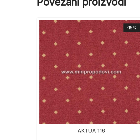
Povezani proizvodi
-15%
AKTUA 116