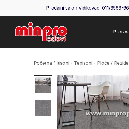
Skip
Prodajni salon Vidikovac:
011/3563-6
to
content
Proizv
Minpro podovi
Početna
/
Itisoni - Tepisoni - Ploče
/
Rezide