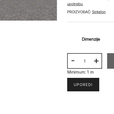
upotrebu
PROIZVOĐAČ:
Sintelon
Dimenzije
INDIGO
-
+
34684
količina
Minimum: 1 m
UPOREDI