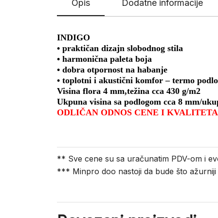
Opis
Dodatne informacije
INDIGO
• praktičan dizajn slobodnog stila
• harmonična paleta boja
• dobra otpornost na habanje
• toplotni i akustični komfor – termo podl
Visina flora 4 mm,težina cca 430 g/m2
Ukpuna visina sa podlogom cca 8 mm/ukup
ODLIČAN ODNOS CENE I KVALITETA
** Sve cene su sa uračunatim PDV-om i ev
*** Minpro doo nastoji da bude što ažurnij