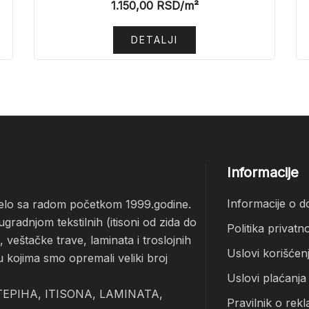
1.150,00
RSD
/m²
DETALJI
Informacije
Informacije o d
čelo sa radom početkom 1999.godine.
radnjom tekstilnih (itisoni od zida do
Politika privatno
veštačke trave, laminata i troslojnih
Uslovi korišćen
u kojima smo opremali veliki broj
Uslovi plaćanja
EPIHA, ITISONA, LAMINATA,
Pravilnik o rekl