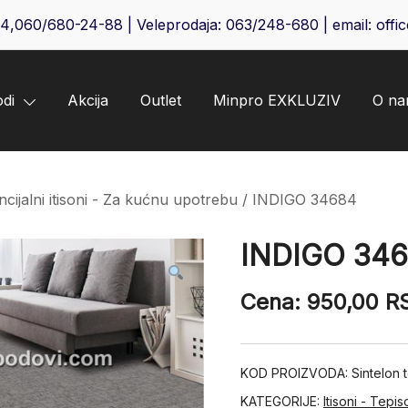
64
,
060/680-24-88
| Veleprodaja:
063/248-680
| email:
offi
odi
Akcija
Outlet
Minpro EXKLUZIV
O n
ncijalni itisoni - Za kućnu upotrebu
/ INDIGO 34684
INDIGO 34
Cena:
950,00
R
KOD PROIZVODA:
Sintelon 
KATEGORIJE:
Itisoni - Tepis