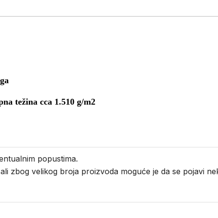
oga
na težina cca 1.510 g/m2
entualnim popustima.
i ali zbog velikog broja proizvoda moguće je da se pojavi 