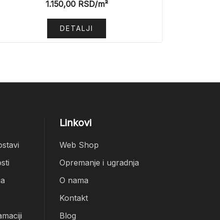
1.150,00
RSD
/m²
DETALJI
Linkovi
ostavi
Web Shop
sti
Opremanje i ugradnja
ja
O nama
Kontakt
amaciji
Blog