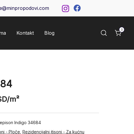
ce@minpropodovi.com
0
ama
Kontakt
Blog
684
SD
/m²
tepison Indigo 34684
oni - Ploče
,
Rezidencijalni itisoni - Za kućnu