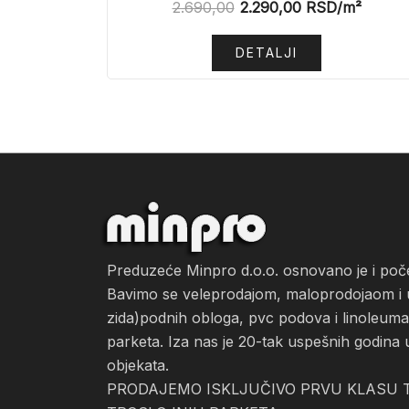
2.690,00
2.290,00
RSD
/m²
DETALJI
Preduzeće Minpro d.o.o. osnovano je i po
Bavimo se veleprodajom, maloprodojaom i ug
zida)podnih obloga, pvc podova i linoleuma, 
parketa. Iza nas je 20-tak uspešnih godina 
objekata.
PRODAJEMO ISKLJUČIVO PRVU KLASU T