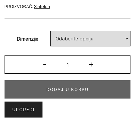
PROIZVOĐAČ:
Sintelon
Dimenzije
JAVA
-
+
07
DND
količina
DODAJ U KORPU
UPOREDI