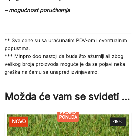
– mogućnost poručivanja
** Sve cene su sa uračunatim PDV-om i eventualnim
popustima.
*** Minpro doo nastoji da bude što ažurniji ali zbog
velikog broja proizvoda moguće je da se pojavi neka
greška na čemu se unapred izvinjavamo.
Možda će vam se svideti …
PROMO
PONUDA
NOVO
-15%