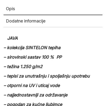
Opis
Dodatne informacije
JAVA
– kolekcija SINTELON tepiha
– sirovinski sastav 100 % PP
– težina 1.250 g/m2
– tepisi za unutrašnju i spoljašnju upotrebu
– otporni na UV i uticaj vode
– najjednostavniji za održavanje
– pogodan za kućne ljubimce