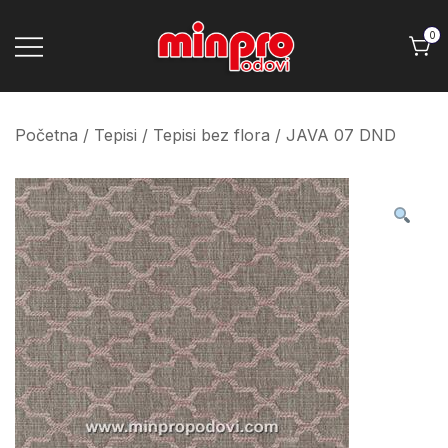
Skip
to
0
content
Minpro podovi
Početna
/
Tepisi
/
Tepisi bez flora
/ JAVA 07 DND