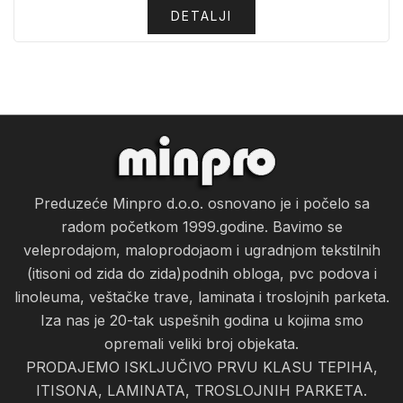
DETALJI
Preduzeće Minpro d.o.o. osnovano je i počelo sa
radom početkom 1999.godine. Bavimo se
veleprodajom, maloprodojaom i ugradnjom tekstilnih
(itisoni od zida do zida)podnih obloga, pvc podova i
linoleuma, veštačke trave, laminata i troslojnih parketa.
Iza nas je 20-tak uspešnih godina u kojima smo
opremali veliki broj objekata.
PRODAJEMO ISKLJUČIVO PRVU KLASU TEPIHA,
ITISONA, LAMINATA, TROSLOJNIH PARKETA.