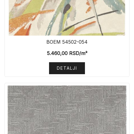
BOEM 54502-054
5.460,00
RSD
/m²
DETALJI