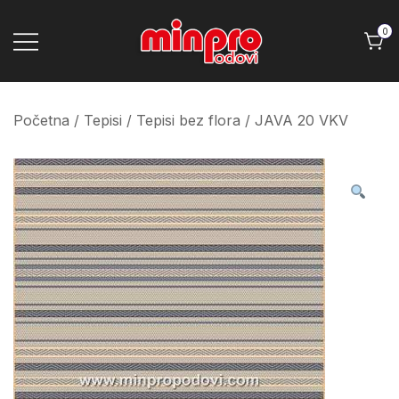
Skip
to
0
content
Minpro podovi
Početna
/
Tepisi
/
Tepisi bez flora
/ JAVA 20 VKV