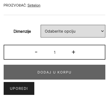
PROIZVOĐAČ:
Sintelon
Dimenzije
JAVA
-
+
20
VKV
količina
DODAJ U KORPU
UPOREDI