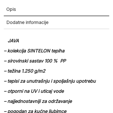
Opis
Dodatne informacije
JAVA
– kolekcija SINTELON tepiha
– sirovinski sastav 100 % PP
– težina 1.250 g/m2
– tepisi za unutrašnju i spoljašnju upotrebu
– otporni na UV i uticaj vode
– najjednostavniji za održavanje
– pogodan za kućne ljubimce