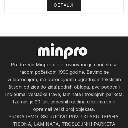
DETALJI
Preduzeće Minpro d.o.o. osnovano je i počelo sa
radom početkom 1999.godine. Bavimo se
veleprodajom, maloprodojaom i ugradnjom tekstilnih
(itisoni od zida do zida)podnih obloga, pvc podova i
linoleuma, veštačke trave, laminata i troslojnih parketa.
Iza nas je 20-tak uspešnih godina u kojima smo
opremali veliki broj objekata.
PRODAJEMO ISKLJUČIVO PRVU KLASU TEPIHA,
ITISONA, LAMINATA, TROSLOJNIH PARKETA.