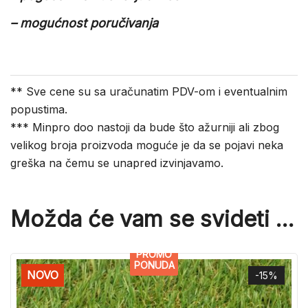
– mogućnost poručivanja
** Sve cene su sa uračunatim PDV-om i eventualnim
popustima.
*** Minpro doo nastoji da bude što ažurniji ali zbog
velikog broja proizvoda moguće je da se pojavi neka
greška na čemu se unapred izvinjavamo.
Možda će vam se svideti …
PROMO
PONUDA
NOVO
-15%