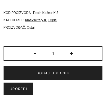
KOD PROIZVODA:
Tepih Kašmir K 3
KATEGORIJE:
Klasični tepisi
,
Tepisi
PROIZVOĐAČ:
Ostali
KAŠMIR
-
+
količina
DODAJ U KORPU
UPOREDI