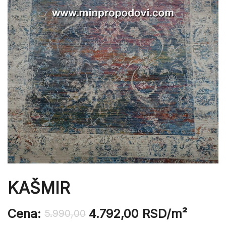
KAŠMIR
Cena:
4.792,00
RSD
/m²
5.990,00