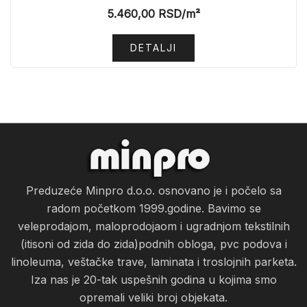
5.460,00
RSD
/m²
DETALJI
Preduzeće Minpro d.o.o. osnovano je i počelo sa
radom početkom 1999.godine. Bavimo se
veleprodajom, maloprodojaom i ugradnjom tekstilnih
(itisoni od zida do zida)podnih obloga, pvc podova i
linoleuma, veštačke trave, laminata i troslojnih parketa.
Iza nas je 20-tak uspešnih godina u kojima smo
opremali veliki broj objekata.