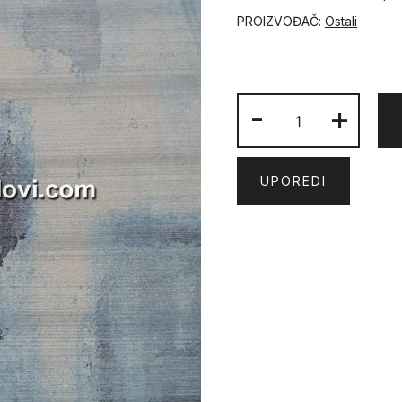
PROIZVOĐAČ:
Ostali
KAŠMIR
-
+
količina
UPOREDI