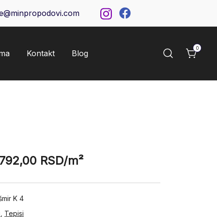
ce@minpropodovi.com
0
ama
Kontakt
Blog
.792,00
RSD
/m²
šmir K 4
i
,
Tepisi