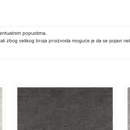
entualnim popustima.
i ali zbog velikog broja proizvoda moguće je da se pojavi 