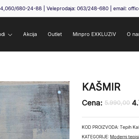
64
,
060/680-24-88
| Veleprodaja:
063/248-680
| email:
offi
odi
Akcija
Outlet
Minpro EXKLUZIV
O n
KAŠMIR
Cena:
4
5.990,00
KOD PROIZVODA:
Tepih Ka
KATEGORIJE:
Moderni tepis