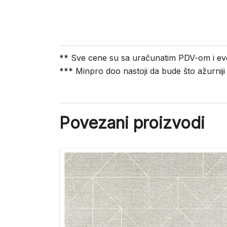
** Sve cene su sa uračunatim PDV-om i ev
*** Minpro doo nastoji da bude što ažurnij
Povezani proizvodi