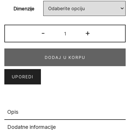
Dimenzije
NATURE
-
+
17
količina
DODAJ U KORPU
UPOREDI
Opis
Dodatne informacije