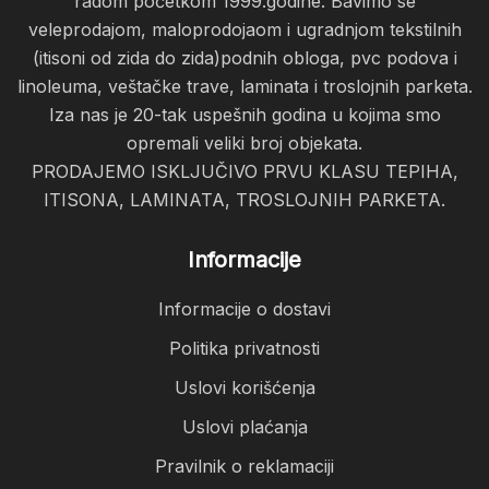
radom početkom 1999.godine. Bavimo se
veleprodajom, maloprodojaom i ugradnjom tekstilnih
(itisoni od zida do zida)podnih obloga, pvc podova i
linoleuma, veštačke trave, laminata i troslojnih parketa.
Iza nas je 20-tak uspešnih godina u kojima smo
opremali veliki broj objekata.
PRODAJEMO ISKLJUČIVO PRVU KLASU TEPIHA,
ITISONA, LAMINATA, TROSLOJNIH PARKETA.
Informacije
Informacije o dostavi
Politika privatnosti
Uslovi korišćenja
Uslovi plaćanja
Pravilnik o reklamaciji