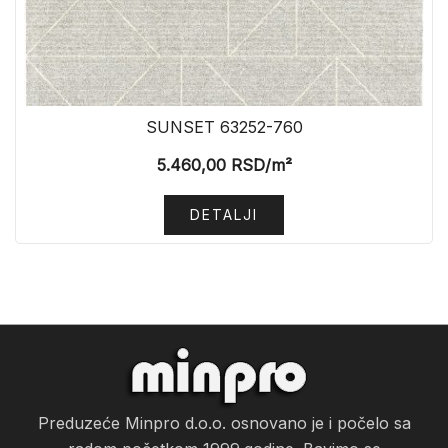
SUNSET 63252-760
5.460,00
RSD
/m²
DETALJI
Preduzeće Minpro d.o.o. osnovano je i počelo sa