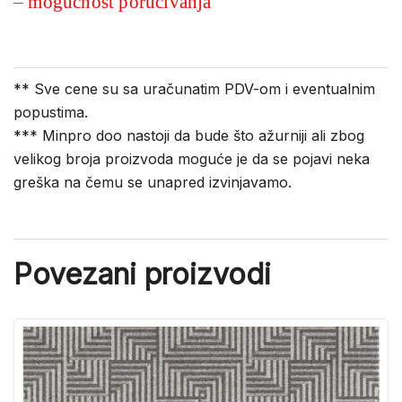
–
mogućnost poručivanja
** Sve cene su sa uračunatim PDV-om i eventualnim
popustima.
*** Minpro doo nastoji da bude što ažurniji ali zbog
velikog broja proizvoda moguće je da se pojavi neka
greška na čemu se unapred izvinjavamo.
Povezani proizvodi