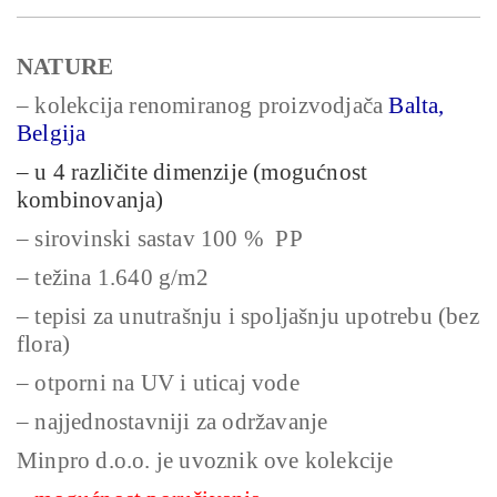
NATURE
– kolekcija renomiranog proizvodjača
Balta,
Belgija
– u 4 različite dimenzije (mogućnost
kombinovanja)
– sirovinski sastav 100 % PP
– težina 1.640 g/m2
– tepisi za unutrašnju i spoljašnju upotrebu (bez
flora)
– otporni na UV i uticaj vode
– najjednostavniji za održavanje
Minpro d.o.o. je uvoznik ove kolekcije