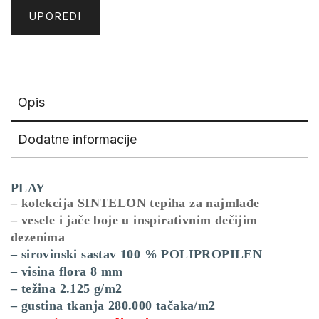
UPOREDI
Opis
Dodatne informacije
PLAY
– kolekcija SINTELON tepiha za najmlađe
– vesele i jače boje u inspirativnim dečijim
dezenima
– sirovinski sastav 100 % POLIPROPILEN
– visina flora 8 mm
– težina 2.125 g/m2
– gustina tkanja 280.000 tačaka/m2