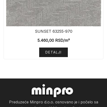
SUNSET 63255-970
5.460,00
RSD
/m²
DETALJI
Preduzeće Minpro d.o.o. osnovano je i počelo sa