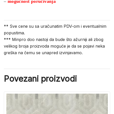
–
mogućnost poručivanja
** Sve cene su sa uračunatim PDV-om i eventualnim
popustima.
*** Minpro doo nastoji da bude što ažurniji ali zbog
velikog broja proizvoda moguće je da se pojavi neka
greška na čemu se unapred izvinjavamo.
Povezani proizvodi