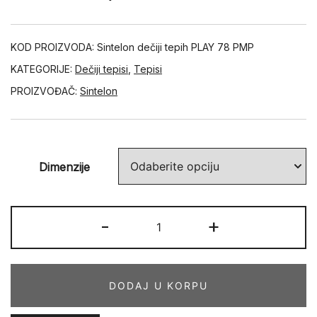
KOD PROIZVODA:
Sintelon dečiji tepih PLAY 78 PMP
KATEGORIJE:
Dečiji tepisi
,
Tepisi
PROIZVOĐAČ:
Sintelon
Dimenzije
PLAY
-
+
78
PMP
količina
DODAJ U KORPU