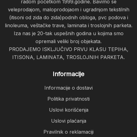
radom početkom 1999.godine. Bavimo se
veleprodajom, maloprodojaom i ugradnjom tekstilnih
(itisoni od zida do zida)podnih obloga, pvc podova i
linoleuma, veštačke trave, laminata i troslojnih parketa.
Iza nas je 20-tak uspešnih godina u kojima smo
opremali veliki broj objekata.
PRODAJEMO ISKLJUČIVO PRVU KLASU TEPIHA,
ITISONA, LAMINATA, TROSLOJNIH PARKETA.
Informacije
Informacije o dostavi
Politika privatnosti
Uslovi korišćenja
Uslovi plaćanja
Pravilnik o reklamaciji