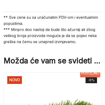
** Sve cene su sa uračunatim PDV-om i eventualnim
popustima.
*** Minpro doo nastoji da bude što ažurniji ali zbog
velikog broja proizvoda moguće je da se pojavi neka
greška na čemu se unapred izvinjavamo.
Možda će vam se svideti …
POVOLJNO
NOVO
-6%