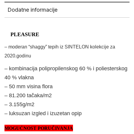
Dodatne informacije
PLEASURE
– moderan “shaggy” tepih iz SINTELON kolekcije za
2020.godinu
– kombinacija polipropilenskog 60 % i poliesterskog
40 % vlakna
– 50 mm visina flora
– 81.200 tačaka/m2
– 3.155g/m2
– luksuzan izgled i izuzetan opip
MOGUĆNOST PORUČIVANJA