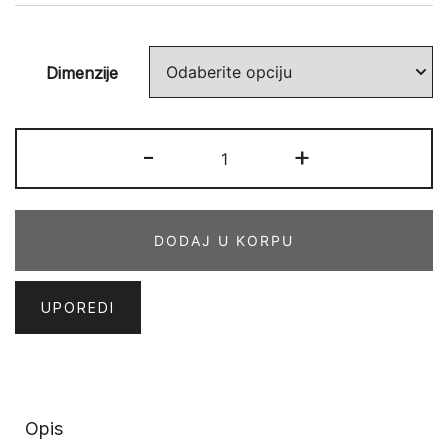
Dimenzije
PLEASURE
-
+
01
SWS
količina
DODAJ U KORPU
UPOREDI
Opis