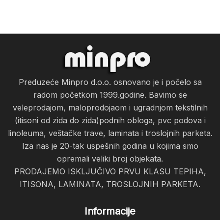
Preduzeće Minpro d.o.o. osnovano je i počelo sa
radom početkom 1999.godine. Bavimo se
veleprodajom, maloprodojaom i ugradnjom tekstilnih
(itisoni od zida do zida)podnih obloga, pvc podova i
linoleuma, veštačke trave, laminata i troslojnih parketa.
Iza nas je 20-tak uspešnih godina u kojima smo
opremali veliki broj objekata.
PRODAJEMO ISKLJUČIVO PRVU KLASU TEPIHA,
ITISONA, LAMINATA, TROSLOJNIH PARKETA.
Informacije