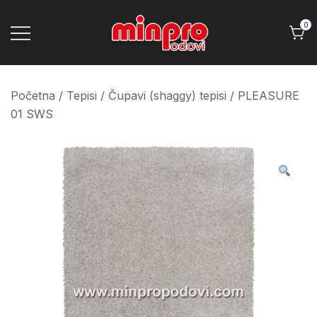
Skip
to
0
content
Minpro podovi
Početna
/
Tepisi
/
Čupavi (shaggy) tepisi
/ PLEASURE
01 SWS