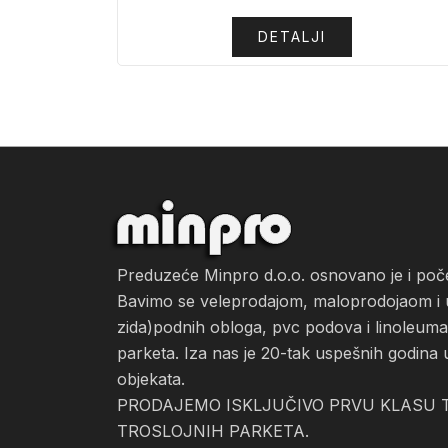
DETALJI
Preduzeće Minpro d.o.o. osnovano je i po
Bavimo se veleprodajom, maloprodojaom i ug
zida)podnih obloga, pvc podova i linoleuma, 
parketa. Iza nas je 20-tak uspešnih godina 
objekata.
PRODAJEMO ISKLJUČIVO PRVU KLASU T
TROSLOJNIH PARKETA.