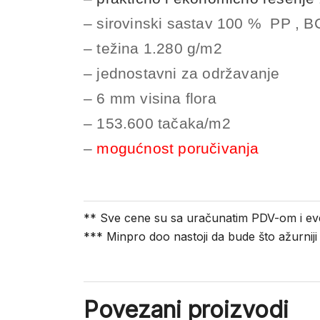
– sirovinski sastav 100 % PP , B
– težina 1.280 g/m2
– jednostavni za održavanje
– 6 mm visina flora
– 153.600 tačaka/m2
–
mogućnost poručivanja
** Sve cene su sa uračunatim PDV-om i ev
*** Minpro doo nastoji da bude što ažurnij
Povezani proizvodi