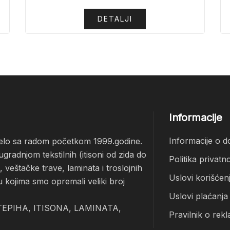
DETALJI
Informacije
Informacije o d
čelo sa radom početkom 1999.godine.
radnjom tekstilnih (itisoni od zida do
Politika privatno
veštačke trave, laminata i troslojnih
Uslovi korišćen
u kojima smo opremali veliki broj
Uslovi plaćanja
EPIHA, ITISONA, LAMINATA,
Pravilnik o rekl