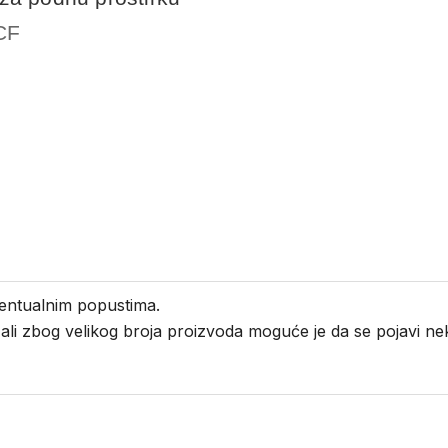
CF
entualnim popustima.
i ali zbog velikog broja proizvoda moguće je da se pojavi 