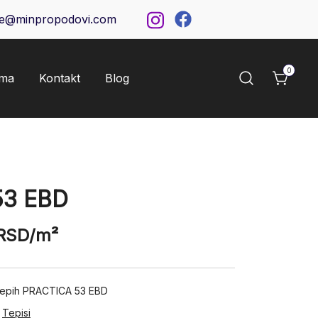
ce@minpropodovi.com
0
ama
Kontakt
Blog
53 EBD
RSD
/m²
 tepih PRACTICA 53 EBD
,
Tepisi