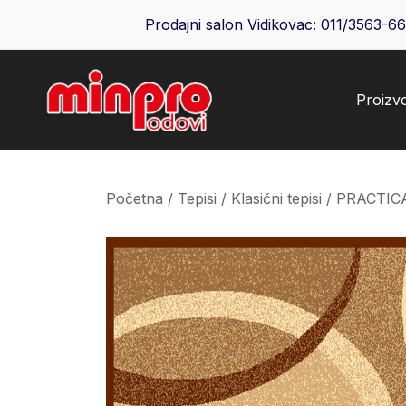
Skip
Prodajni salon Vidikovac:
011/3563-6
to
content
Proizv
Minpro podovi
Početna
/
Tepisi
/
Klasični tepisi
/ PRACTIC