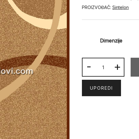
PROIZVOĐAČ:
Sintelon
Dimenzije
PRACTICA
-
+
53
EBD
količina
UPOREDI