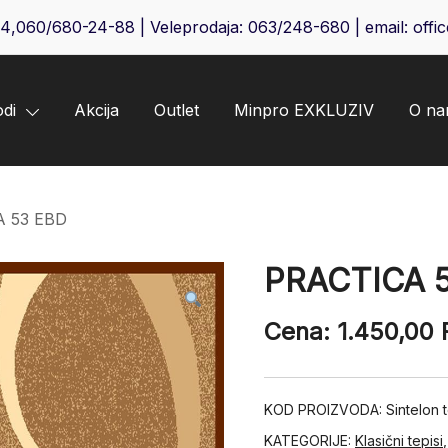
64
,
060/680-24-88
| Veleprodaja:
063/248-680
| email:
offi
odi
Akcija
Outlet
Minpro EXKLUZIV
O n
A 53 EBD
PRACTICA 
Cena:
1.450,00
KOD PROIZVODA:
Sintelon
KATEGORIJE:
Klasični tepisi