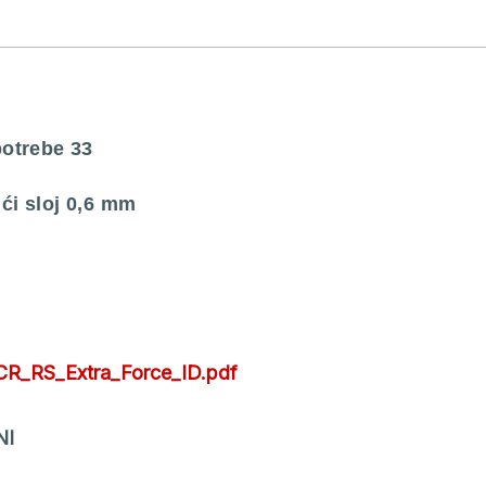
upotrebe 33
ući sloj 0,6 mm
/CR_RS_Extra_Force_ID.pdf
NI