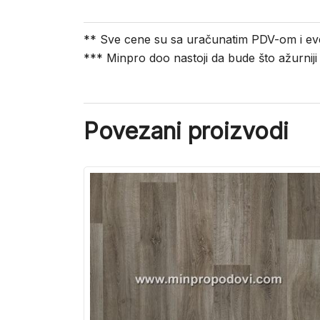
** Sve cene su sa uračunatim PDV-om i ev
*** Minpro doo nastoji da bude što ažurnij
Povezani proizvodi