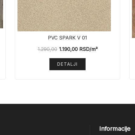
PVC SPARK V 01
1.290,00
1.190,00
RSD
/m²
DETALJI
Informacije