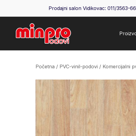
Skip
Prodajni salon Vidikovac:
011/3563-6
to
content
Proizv
Minpro podovi
Početna
/
PVC-vinil-podovi
/
Komercijalni p