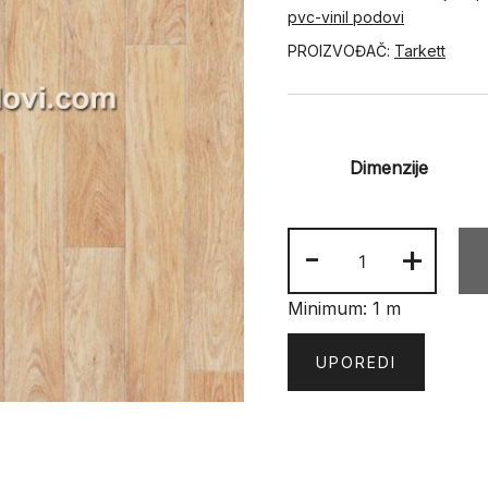
pvc-vinil podovi
PROIZVOĐAČ:
Tarkett
Dimenzije
PVC
-
+
FORCE
Sorbona
Minimum: 1 m
2
količina
UPOREDI