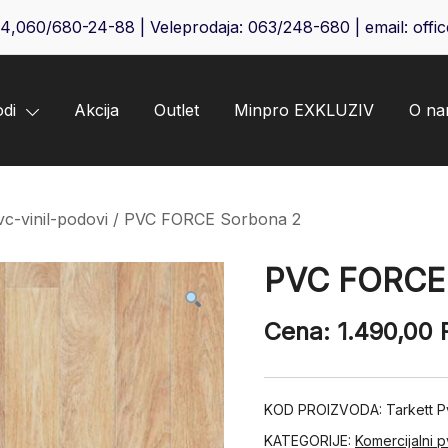
64
,
060/680-24-88
| Veleprodaja:
063/248-680
| email:
offi
odi
Akcija
Outlet
Minpro EXKLUZIV
O n
vc-vinil-podovi
/ PVC FORCE Sorbona 2
PVC FORCE 
Cena:
1.490,00
KOD PROIZVODA:
Tarkett 
KATEGORIJE:
Komercijalni p