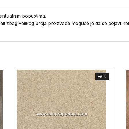
entualnim popustima.
i ali zbog velikog broja proizvoda moguće je da se pojavi 
-8%