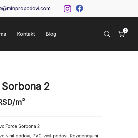
ce@minpropodovi.com
0
ama
Kontakt
Blog
Sorbona 2
RSD
/m²
Pvc Force Sorbona 2
vc-vinil-podovi
,
PVC-vinil-podovi
,
Rezidencijalni