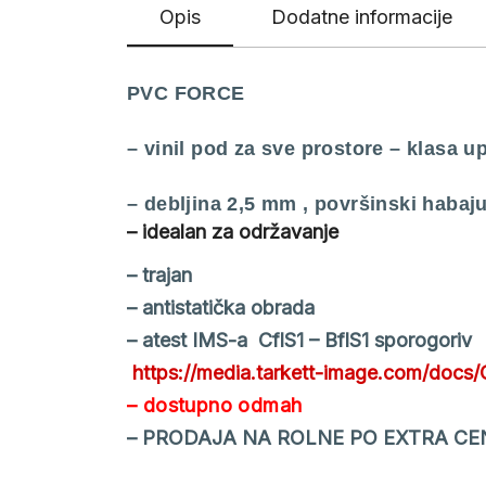
Opis
Dodatne informacije
PVC FORCE
– vinil pod za sve prostore – klasa 
– debljina 2,5 mm , površinski habaj
– idealan za održavanje
– trajan
– antistatička obrada
– atest IMS-a CflS1 – BflS1 sporogoriv
https://media.tarkett-image.com/docs
– dostupno odmah
– PRODAJA NA ROLNE PO EXTRA CE