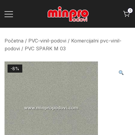
Skip
to
0
content
Minpro podovi
Početna
/
PVC-vinil-podovi
/
Komercijalni pvc-vinil-
podovi
/ PVC SPARK M 03
-8%