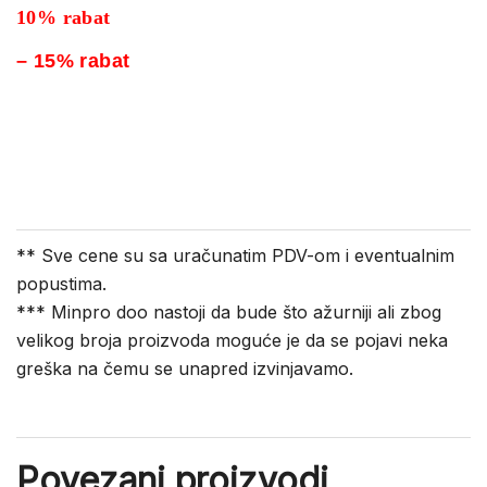
10% rabat
– 15% rabat
** Sve cene su sa uračunatim PDV-om i eventualnim
popustima.
*** Minpro doo nastoji da bude što ažurniji ali zbog
velikog broja proizvoda moguće je da se pojavi neka
greška na čemu se unapred izvinjavamo.
Povezani proizvodi