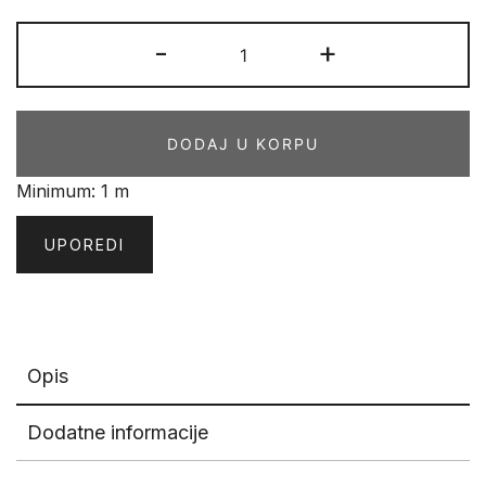
PVC
-
+
SPARK
M
03
DODAJ U KORPU
količina
Minimum: 1 m
UPOREDI
Opis
Dodatne informacije