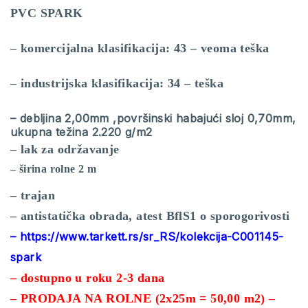
PVC SPARK
– komercijalna klasifikacija: 43 – veoma teška
– industrijska klasifikacija: 34 – teška
– debljina 2,00mm ,površinski habajući sloj 0,70mm,
ukupna težina 2.220 g/m2
– lak za održavanje
– širina rolne 2 m
– trajan
– antistatička obrada, atest BflS1 o sporogorivosti
– https://www.tarkett.rs/sr_RS/kolekcija-C001145-
spark
– dostupno u roku 2-3 dana
– PRODAJA NA ROLNE (2x25m = 50,00 m2) –