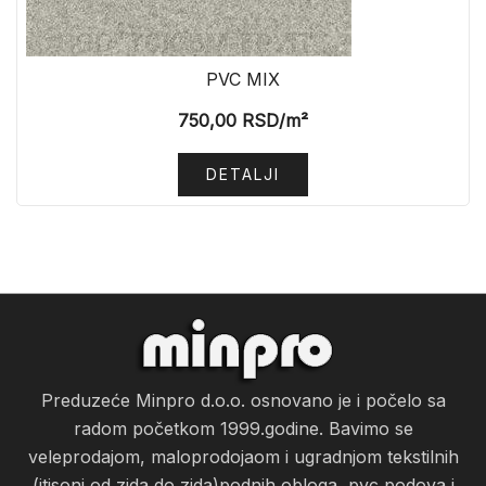
PVC MIX
750,00
RSD
/m²
DETALJI
Preduzeće Minpro d.o.o. osnovano je i počelo sa
radom početkom 1999.godine. Bavimo se
veleprodajom, maloprodojaom i ugradnjom tekstilnih
(itisoni od zida do zida)podnih obloga, pvc podova i