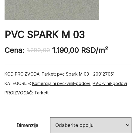
PVC SPARK M 03
Cena:
1.190,00
RSD
/m²
1.290,00
KOD PROIZVODA:
Tarkett pvc Spark M 03 - 200127051
KATEGORIJE:
Komercijalni pvc-vinil-podovi
,
PVC-vinil-podovi
PROIZVOĐAČ:
Tarkett
Dimenzije