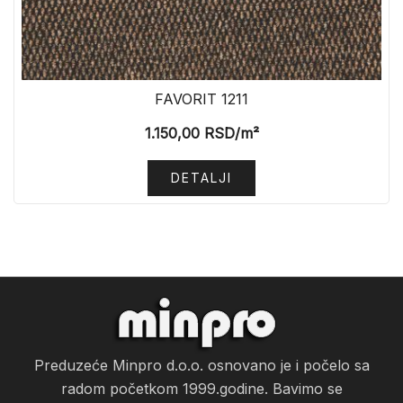
FAVORIT 1211
1.150,00
RSD
/m²
DETALJI
Preduzeće Minpro d.o.o. osnovano je i počelo sa
radom početkom 1999.godine. Bavimo se