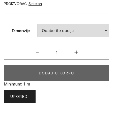
PROIZVOĐAČ:
Sintelon
Dimenzije
REKORD
-
+
STAZE
URB
866
DODAJ U KORPU
količina
Minimum: 1 m
UPOREDI