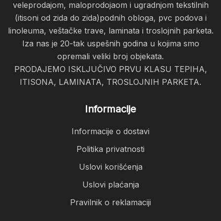
veleprodajom, maloprodojaom i ugradnjom tekstilnih
(itisoni od zida do zida)podnih obloga, pvc podova i
linoleuma, veštačke trave, laminata i troslojnih parketa.
Iza nas je 20-tak uspešnih godina u kojima smo
opremali veliki broj objekata.
PRODAJEMO ISKLJUČIVO PRVU KLASU TEPIHA,
ITISONA, LAMINATA, TROSLOJNIH PARKETA.
Informacije
Informacije o dostavi
Politika privatnosti
Uslovi korišćenja
Uslovi plaćanja
Pravilnik o reklamaciji