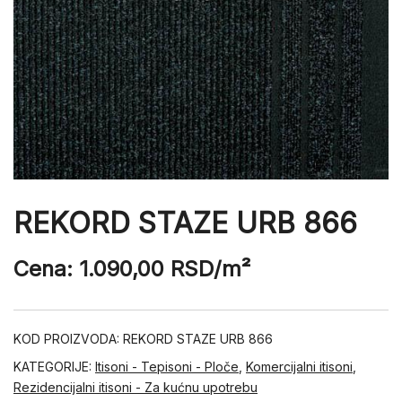
REKORD STAZE URB 866
Cena:
1.090,00
RSD
/m²
KOD PROIZVODA:
REKORD STAZE URB 866
KATEGORIJE:
Itisoni - Tepisoni - Ploče
,
Komercijalni itisoni
,
Rezidencijalni itisoni - Za kućnu upotrebu