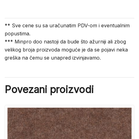
** Sve cene su sa uračunatim PDV-om i eventualnim
popustima.
*** Minpro doo nastoji da bude što ažurniji ali zbog
velikog broja proizvoda moguće je da se pojavi neka
greška na čemu se unapred izvinjavamo.
Povezani proizvodi