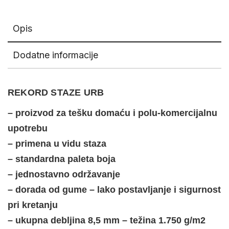
Opis
Dodatne informacije
REKORD STAZE URB
– proizvod za tešku domaću i polu-komercijalnu
upotrebu
– primena u vidu staza
– standardna paleta boja
– jednostavno održavanje
– dorada od gume – lako postavljanje i sigurnost
pri kretanju
– ukupna debljina 8,5 mm – težina 1.750 g/m2