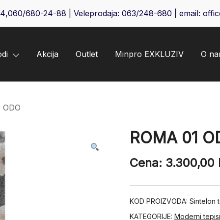
64
,
060/680-24-88
| Veleprodaja:
063/248-680
| email:
offi
odi
Akcija
Outlet
Minpro EXKLUZIV
O n
1 ODO
ROMA 01 O
Cena:
3.300,00
KOD PROIZVODA:
Sintelon
KATEGORIJE:
Moderni tepis