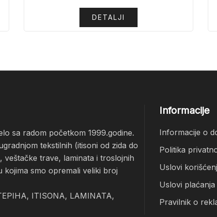
DETALJI
Informacije
Informacije o d
čelo sa radom početkom 1999.godine.
radnjom tekstilnih (itisoni od zida do
Politika privatno
veštačke trave, laminata i troslojnih
Uslovi korišćen
u kojima smo opremali veliki broj
Uslovi plaćanja
EPIHA, ITISONA, LAMINATA,
Pravilnik o rekl