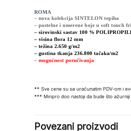
ROMA
– nova kolekcija SINTELON tepiha
– pastelne i umerene boje u soft touch fr
– sirovinski sastav 100 % POLIPROPI
– visina flora 12 mm
– težina 2.650 g/m2
– gustina tkanja 236.800 tačaka/m2
–
mogućnost poručivanja
** Sve cene su sa uračunatim PDV-om i ev
*** Minpro doo nastoji da bude što ažurnij
Povezani proizvodi