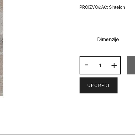
PROIZVOĐAČ:
Sintelon
Dimenzije
ROMA
-
+
01
ODO
količina
UPOREDI