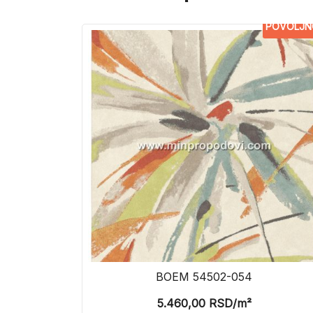
POVOLJN
BOEM 54502-054
5.460,00
RSD
/m²