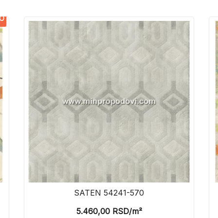
O
SATEN 54241-570
5.460,00
RSD
/m²