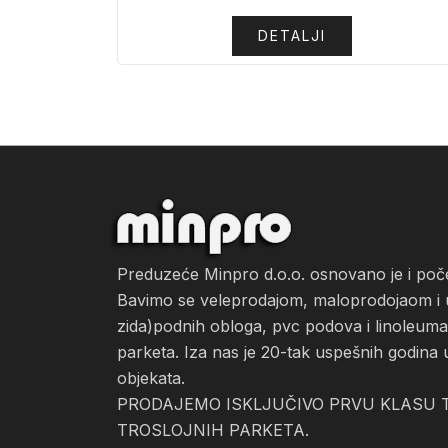
DETALJI
Preduzeće Minpro d.o.o. osnovano je i po
Bavimo se veleprodajom, maloprodojaom i ug
zida)podnih obloga, pvc podova i linoleuma, 
parketa. Iza nas je 20-tak uspešnih godina 
objekata.
PRODAJEMO ISKLJUČIVO PRVU KLASU T
TROSLOJNIH PARKETA.