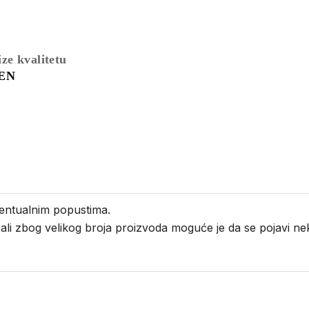
ize kvalitetu
LEN
entualnim popustima.
i ali zbog velikog broja proizvoda moguće je da se pojavi 