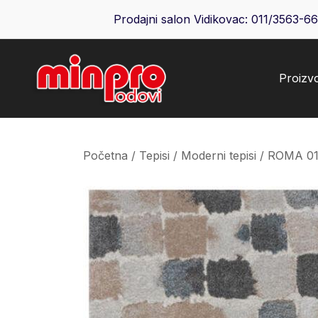
Skip
Prodajni salon Vidikovac:
011/3563-6
to
content
Proizv
Minpro podovi
Početna
/
Tepisi
/
Moderni tepisi
/ ROMA 0