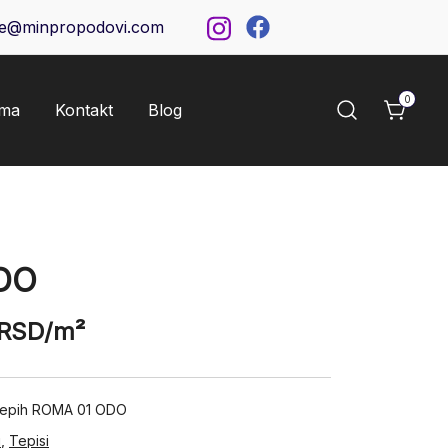
ce@minpropodovi.com
0
ama
Kontakt
Blog
DO
RSD
/m²
 tepih ROMA 01 ODO
i
,
Tepisi