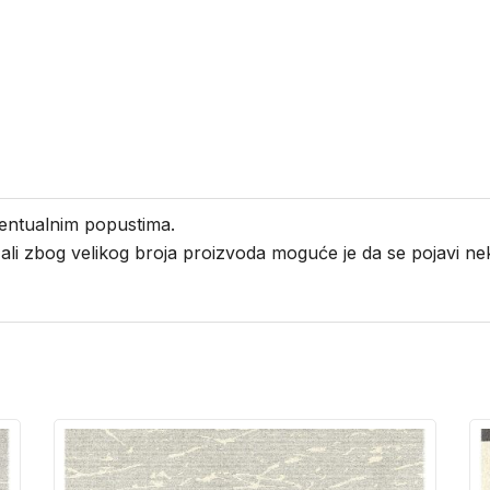
entualnim popustima.
i ali zbog velikog broja proizvoda moguće je da se pojavi 