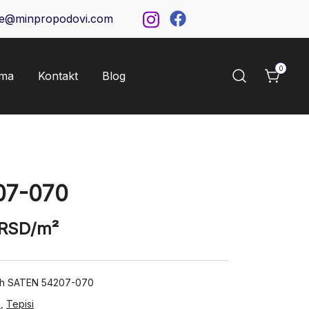
ce@minpropodovi.com
0
ama
Kontakt
Blog
07-070
RSD
/m²
pih SATEN 54207-070
i
,
Tepisi