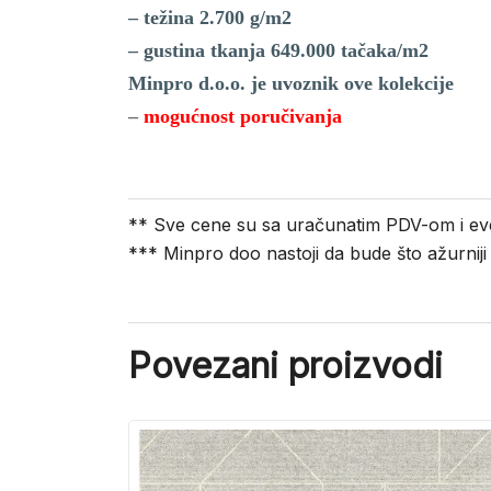
– težina 2.700 g/m2
– gustina tkanja 649.000 tačaka/m2
Minpro d.o.o. je uvoznik ove kolekcije
–
mogućnost poručivanja
** Sve cene su sa uračunatim PDV-om i ev
*** Minpro doo nastoji da bude što ažurnij
Povezani proizvodi