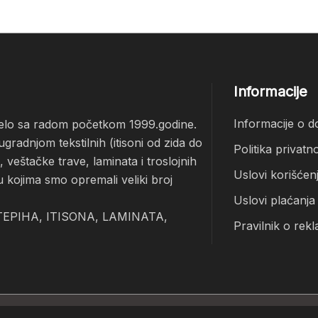
Informacije
Informacije o d
čelo sa radom početkom 1999.godine.
radnjom tekstilnih (itisoni od zida do
Politika privatno
veštačke trave, laminata i troslojnih
Uslovi korišćen
u kojima smo opremali veliki broj
Uslovi plaćanja
EPIHA, ITISONA, LAMINATA,
Pravilnik o rekl