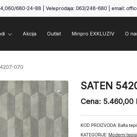
64
,
060/680-24-88
| Veleprodaja:
063/248-680
| email:
offi
odi
Akcija
Outlet
Minpro EXKLUZIV
O n
4207-070
SATEN 542
Cena:
5.460,00
KOD PROIZVODA:
Balta te
KATEGORIJE:
Moderni tepis