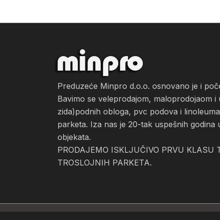
Preduzeće Minpro d.o.o. osnovano je i po
Bavimo se veleprodajom, maloprodojaom i ug
zida)podnih obloga, pvc podova i linoleuma, 
parketa. Iza nas je 20-tak uspešnih godina 
objekata.
PRODAJEMO ISKLJUČIVO PRVU KLASU T
TROSLOJNIH PARKETA.