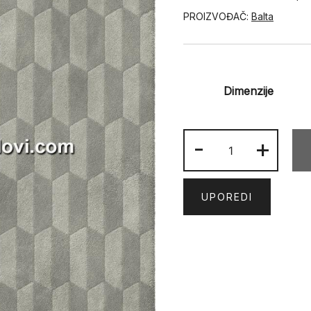
PROIZVOĐAČ:
Balta
Dimenzije
SATEN
-
+
54207-
070
količina
UPOREDI