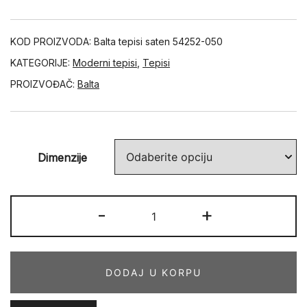
KOD PROIZVODA:
Balta tepisi saten 54252-050
KATEGORIJE:
Moderni tepisi
,
Tepisi
PROIZVOĐAČ:
Balta
Dimenzije
SATEN
-
+
54252-
050
količina
DODAJ U KORPU