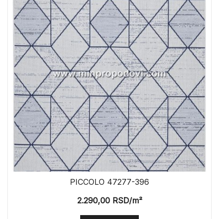
PICCOLO 47277-396
2.290,00
RSD
/m²