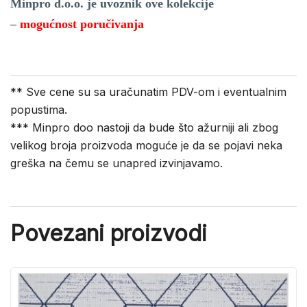
Minpro d.o.o. je uvoznik ove kolekcije
–
mogućnost poručivanja
** Sve cene su sa uračunatim PDV-om i eventualnim
popustima.
*** Minpro doo nastoji da bude što ažurniji ali zbog
velikog broja proizvoda moguće je da se pojavi neka
greška na čemu se unapred izvinjavamo.
Povezani proizvodi