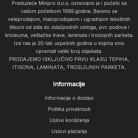
Preduzeće Minpro d.o.o. osnovano je i počelo sa
radom početkom 1999.godine. Bavimo se
veleprodajom, maloprodojaom i ugradnjom tekstilnih
(itisoni od zida do zida)podnih obloga, pvc podova i
linoleuma, veštačke trave, laminata i troslojnih parketa.
Iza nas je 20-tak uspešnih godina u kojima smo
opremali veliki broj objekata.
PRODAJEMO ISKLJUČIVO PRVU KLASU TEPIHA,
ITISONA, LAMINATA, TROSLOJNIH PARKETA.
Informacije
Informacije o dostavi
Politika privatnosti
Uslovi korišćenja
Uslovi plaćanja