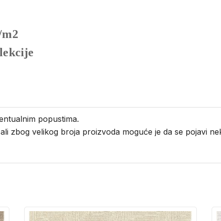
a/m2
lekcije
entualnim popustima.
i ali zbog velikog broja proizvoda moguće je da se pojavi 