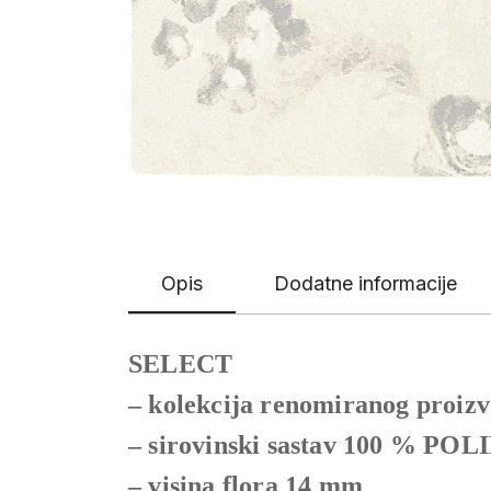
Opis
Dodatne informacije
SELECT
– kolekcija renomiranog proiz
– sirovinski sastav 100 % POL
– visina flora 14 mm