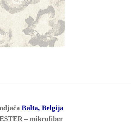
vodjača
Balta, Belgija
IESTER – mikrofiber