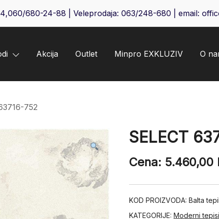
64
,
060/680-24-88
| Veleprodaja:
063/248-680
| email:
offi
odi
Akcija
Outlet
Minpro EXKLUZIV
O n
63716-752
SELECT 637
Cena:
5.460,00
KOD PROIZVODA:
Balta tep
KATEGORIJE:
Moderni tepis