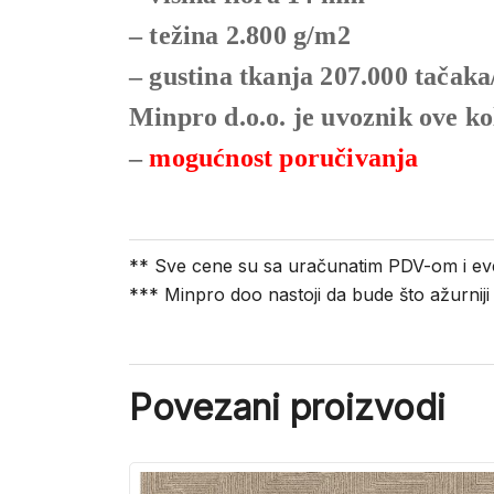
– težina 2.800 g/m2
– gustina tkanja 207.000 tačak
Minpro d.o.o. je uvoznik ove ko
–
mogućnost poručivanja
** Sve cene su sa uračunatim PDV-om i ev
*** Minpro doo nastoji da bude što ažurnij
Povezani proizvodi