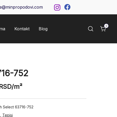
ce@minpropodovi.com
0
ama
Kontakt
Blog
16-752
RSD
/m²
ih Select 63716-752
i
,
Tepisi