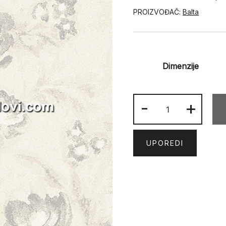
PROIZVOĐAČ:
Balta
Dimenzije
SELECT
-
+
63716-
752
količina
UPOREDI