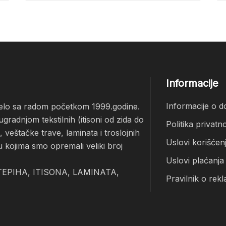
Informacije
Informacije o d
čelo sa radom početkom 1999.godine.
radnjom tekstilnih (itisoni od zida do
Politika privatno
veštačke trave, laminata i troslojnih
Uslovi korišćen
u kojima smo opremali veliki broj
Uslovi plaćanja
EPIHA, ITISONA, LAMINATA,
Pravilnik o rekl