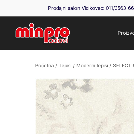
Skip
Prodajni salon Vidikovac:
011/3563-6
to
content
Proizv
Minpro podovi
Početna
/
Tepisi
/
Moderni tepisi
/ SELECT 