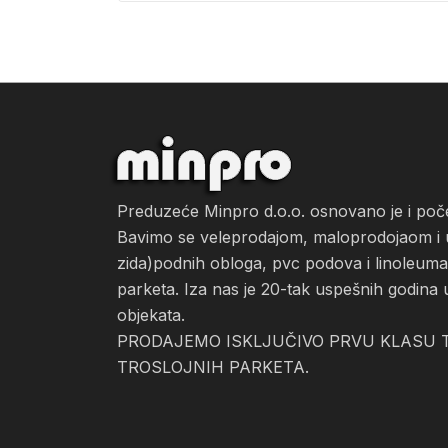
Preduzeće Minpro d.o.o. osnovano je i po
Bavimo se veleprodajom, maloprodojaom i ug
zida)podnih obloga, pvc podova i linoleuma, 
parketa. Iza nas je 20-tak uspešnih godina 
objekata.
PRODAJEMO ISKLJUČIVO PRVU KLASU T
TROSLOJNIH PARKETA.