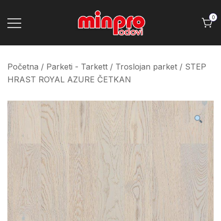
Skip
to
0
content
Minpro podovi
Početna
/
Parketi - Tarkett
/
Troslojan parket
/ STEP
HRAST ROYAL AZURE ČETKAN