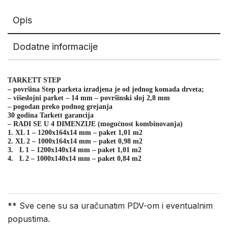
Opis
Dodatne informacije
TARKETT STEP
– površina Step parketa izradjena je od jednog komada drveta;
– višeslojni parket – 14 mm – površinski sloj 2,8 mm
– pogodan preko podnog grejanja
30 godina Tarkett garancija
– RADI SE U 4 DIMENZIJE (mogućnost kombinovanja)
1. XL 1 – 1200x164x14 mm – paket 1,01 m2
2. XL 2 – 1000x164x14 mm – paket 0,98 m2
3. L 1 – 1200x140x14 mm – paket 1,01 m2
4. L 2 – 1000x140x14 mm – paket 0,84 m2
** Sve cene su sa uračunatim PDV-om i eventualnim
popustima.