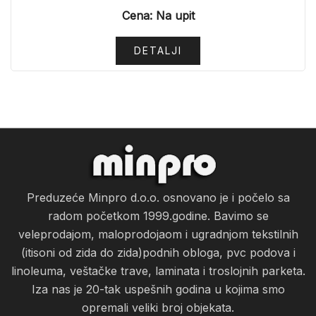
Cena: Na upit
DETALJI
Preduzeće Minpro d.o.o. osnovano je i počelo sa
radom početkom 1999.godine. Bavimo se
veleprodajom, maloprodojaom i ugradnjom tekstilnih
(itisoni od zida do zida)podnih obloga, pvc podova i
linoleuma, veštačke trave, laminata i troslojnih parketa.
Iza nas je 20-tak uspešnih godina u kojima smo
opremali veliki broj objekata.