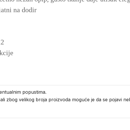
atni na dodir
m2
kcije
entualnim popustima.
i ali zbog velikog broja proizvoda moguće je da se pojavi 