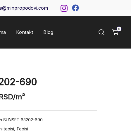
ce@minpropodovi.com
0
ama
Kontakt
Blog
202-690
RSD
/m²
pih SUNSET 63202-690
i tepisi
,
Tepisi