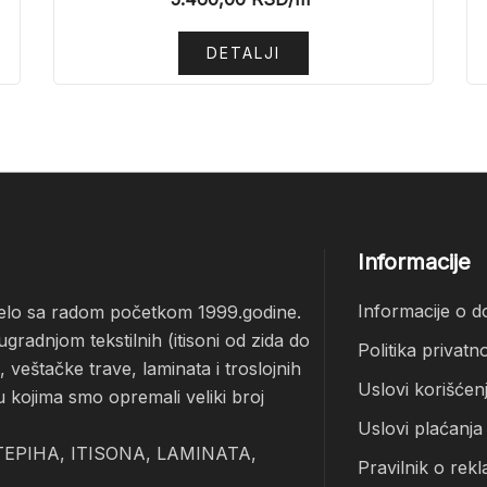
DETALJI
Informacije
Informacije o d
čelo sa radom početkom 1999.godine.
radnjom tekstilnih (itisoni od zida do
Politika privatno
veštačke trave, laminata i troslojnih
Uslovi korišćen
u kojima smo opremali veliki broj
Uslovi plaćanja
EPIHA, ITISONA, LAMINATA,
Pravilnik o rekl