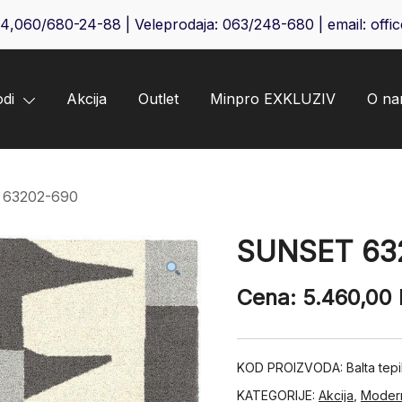
64
,
060/680-24-88
| Veleprodaja:
063/248-680
| email:
offi
odi
Akcija
Outlet
Minpro EXKLUZIV
O n
63202-690
SUNSET 63
Cena:
5.460,00
KOD PROIZVODA:
Balta te
KATEGORIJE:
Akcija
,
Modern