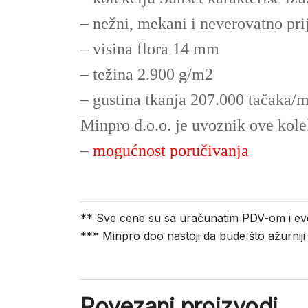
– nežni, mekani i neverovatno prij
– visina flora 14 mm
– težina 2.900 g/m2
– gustina tkanja 207.000 tačaka/
Minpro d.o.o. je uvoznik ove kole
–
mogućnost poručivanja
** Sve cene su sa uračunatim PDV-om i ev
*** Minpro doo nastoji da bude što ažurnij
Povezani proizvodi