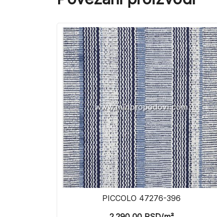
PICCOLO 47276-396
2.290,00
RSD
/m²