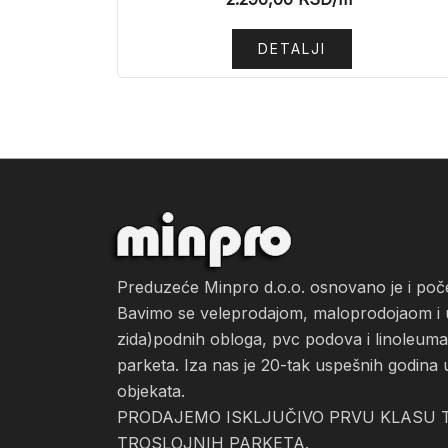
DETALJI
Preduzeće Minpro d.o.o. osnovano je i po
Bavimo se veleprodajom, maloprodojaom i ug
zida)podnih obloga, pvc podova i linoleuma, 
parketa. Iza nas je 20-tak uspešnih godina 
objekata.
PRODAJEMO ISKLJUČIVO PRVU KLASU T
TROSLOJNIH PARKETA.