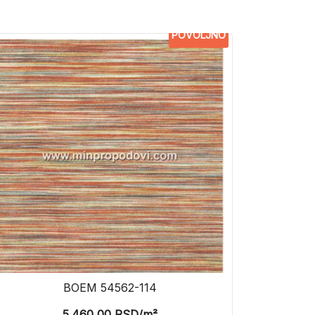
POVOLJNO
BOEM 54562-114
5.460,00
RSD
/m²