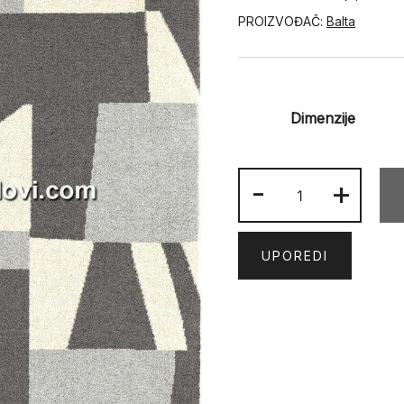
PROIZVOĐAČ:
Balta
Dimenzije
SUNSET
-
+
63202-
690
količina
UPOREDI