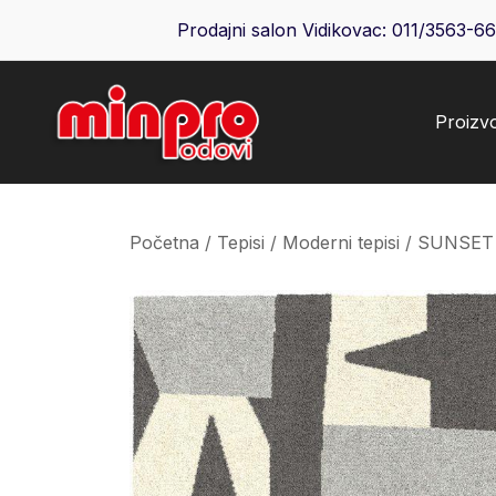
Skip
Prodajni salon Vidikovac:
011/3563-6
to
content
Proizv
Minpro podovi
Početna
/
Tepisi
/
Moderni tepisi
/ SUNSET 