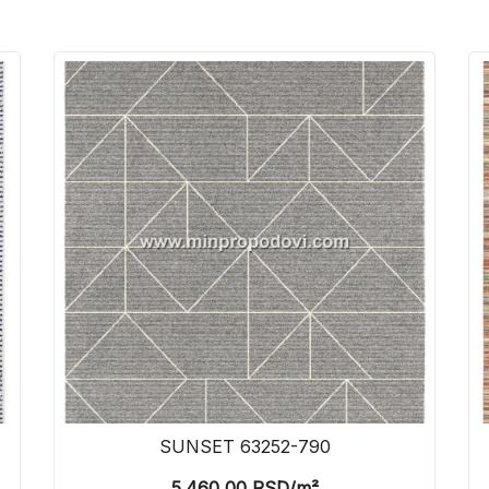
SUNSET 63252-790
5.460,00
RSD
/m²