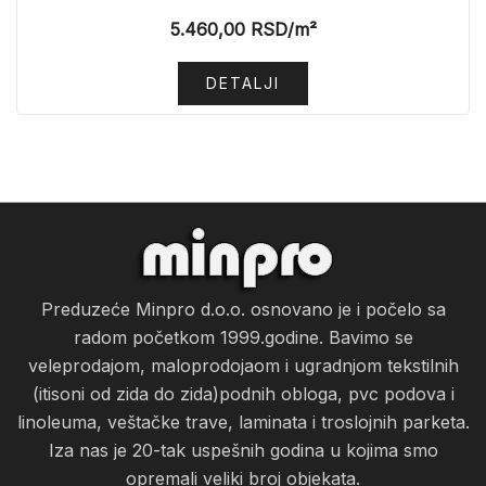
5.460,00
RSD
/m²
DETALJI
Preduzeće Minpro d.o.o. osnovano je i počelo sa
radom početkom 1999.godine. Bavimo se
veleprodajom, maloprodojaom i ugradnjom tekstilnih
(itisoni od zida do zida)podnih obloga, pvc podova i
linoleuma, veštačke trave, laminata i troslojnih parketa.
Iza nas je 20-tak uspešnih godina u kojima smo
opremali veliki broj objekata.