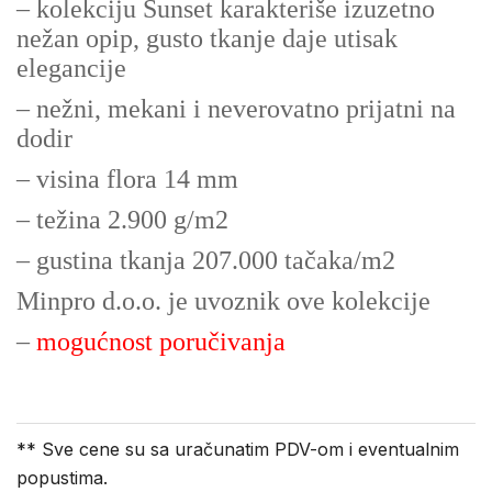
– kolekciju Sunset karakteriše izuzetno
nežan opip, gusto tkanje daje utisak
elegancije
– nežni, mekani i neverovatno prijatni na
dodir
– visina flora 14 mm
– težina 2.900 g/m2
– gustina tkanja 207.000 tačaka/m2
Minpro d.o.o. je uvoznik ove kolekcije
–
mogućnost poručivanja
** Sve cene su sa uračunatim PDV-om i eventualnim
popustima.