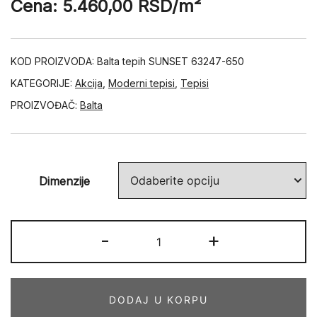
Cena:
5.460,00
RSD
/m²
KOD PROIZVODA:
Balta tepih SUNSET 63247-650
KATEGORIJE:
Akcija
,
Moderni tepisi
,
Tepisi
PROIZVOĐAČ:
Balta
Dimenzije
SUNSET
-
+
63247-
650
količina
DODAJ U KORPU