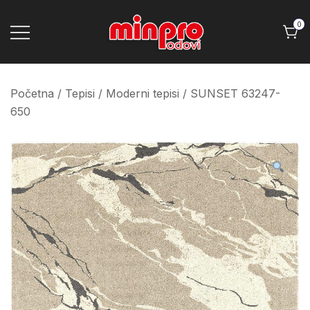
Skip
to
0
content
Minpro podovi
Početna
/
Tepisi
/
Moderni tepisi
/ SUNSET 63247-
650