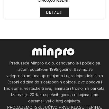
5.460,00
RSD
/m²
DETALJI
Preduzeće Minpro d.o.o. osnovano je i počelo sa
radom početkom 1999.godine. Bavimo se
veleprodajom, maloprodojaom i ugradnjom tekstilnih
(itisoni od zida do zida)podnih obloga, pvc podova i
linoleuma, veštačke trave, laminata i troslojnih parketa.
Iza nas je 20-tak uspešnih godina u kojima smo
opremali veliki broj objekata.
PRODAJEMO ISKLJUČIVO PRVU KLASU TEPIHA,