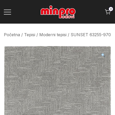
Skip
to
0
content
Minpro podovi
Početna
/
Tepisi
/
Moderni tepisi
/ SUNSET 63255-970