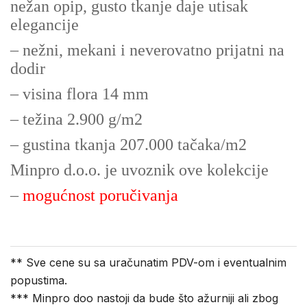
nežan opip, gusto tkanje daje utisak
elegancije
– nežni, mekani i neverovatno prijatni na
dodir
– visina flora 14 mm
– težina 2.900 g/m2
– gustina tkanja 207.000 tačaka/m2
Minpro d.o.o. je uvoznik ove kolekcije
–
mogućnost poručivanja
** Sve cene su sa uračunatim PDV-om i eventualnim
popustima.
*** Minpro doo nastoji da bude što ažurniji ali zbog