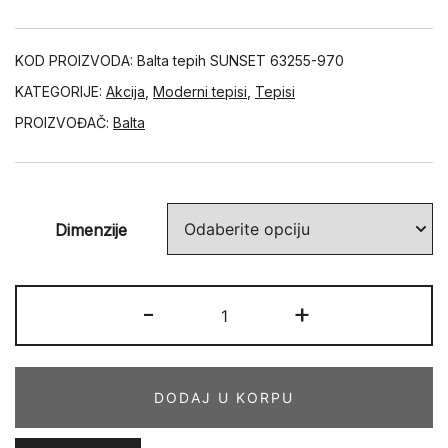
KOD PROIZVODA:
Balta tepih SUNSET 63255-970
KATEGORIJE:
Akcija
,
Moderni tepisi
,
Tepisi
PROIZVOĐAČ:
Balta
Dimenzije
SUNSET
-
+
63255-
970
količina
DODAJ U KORPU