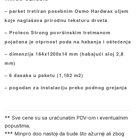
– parket tretiran posebnim Osmo Hardwax uljem
koje naglašava prirodnu teksturu drveta
– Proteco Strong površinskim tretmanom
pojačana je otprnost poda na habanja i oštećenja
– dimenzija 164x1200x14 mm (habajući sloj 2,8
mm)
– 6 dasaka u paketu (1,182 m2)
– pogodan za instalaciju preko podnog grejanja
** Sve cene su sa uračunatim PDV-om i eventualnim
popustima.
*** Minpro doo nastoji da bude što ažurniji ali zbog