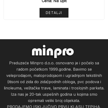
Cena: Na upit
DETALJI
Preduzeće Minpro d.o.o. osnovano je i počelo sa
radom početkom 1999.godine. Bavimo se
veleprodajom, maloprodojaom i ugradnjom tekstilnih
(itisoni od zida do zida)podnih obloga, pvc podova i
linoleuma, veštačke trave, laminata i troslojnih parketa.
Iza nas je 20-tak uspešnih godina u kojima smo
opremali veliki broj objekata.
PRODAJEMO ISKLJUČIVO PRVU KLASU TEPIHA,