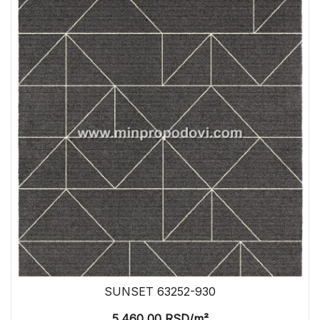
SUNSET 63252-930
5.460,00
RSD
/m²