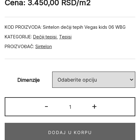
Cena:
3.450,00
RSD
/m2
KOD PROIZVODA:
Sintelon dečiji tepih Vegas kids 06 WBG
KATEGORIJE:
Dečiji tepisi
,
Tepisi
PROIZVOĐAČ:
Sintelon
Dimenzije
VEGAS
-
+
KIDS
06
WBG
DODAJ U KORPU
količina