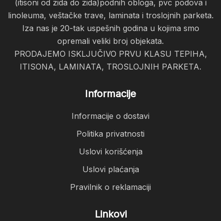
(itisoni od zida do zida)podnih obloga, pvc podova i
linoleuma, veštačke trave, laminata i troslojnih parketa.
Iza nas je 20-tak uspešnih godina u kojima smo
opremali veliki broj objekata.
PRODAJEMO ISKLJUČIVO PRVU KLASU TEPIHA,
ITISONA, LAMINATA, TROSLOJNIH PARKETA.
Informacije
Informacije o dostavi
Politika privatnosti
Uslovi korišćenja
Uslovi plaćanja
Pravilnik o reklamaciji
Linkovi