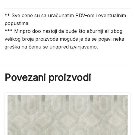
** Sve cene su sa uračunatim PDV-om i eventualnim
popustima.
*** Minpro doo nastoji da bude što ažurniji ali zbog
velikog broja proizvoda moguće je da se pojavi neka
greška na čemu se unapred izvinjavamo.
Povezani proizvodi