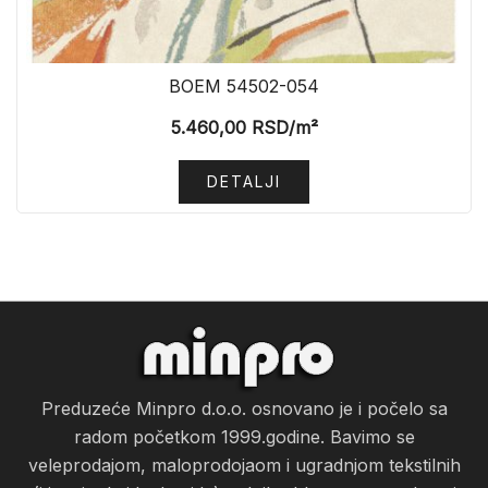
BOEM 54502-054
5.460,00
RSD
/m²
DETALJI
Preduzeće Minpro d.o.o. osnovano je i počelo sa
radom početkom 1999.godine. Bavimo se
veleprodajom, maloprodojaom i ugradnjom tekstilnih