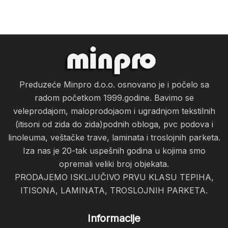
Preduzeće Minpro d.o.o. osnovano je i počelo sa
radom početkom 1999.godine. Bavimo se
veleprodajom, maloprodojaom i ugradnjom tekstilnih
(itisoni od zida do zida)podnih obloga, pvc podova i
linoleuma, veštačke trave, laminata i troslojnih parketa.
Iza nas je 20-tak uspešnih godina u kojima smo
opremali veliki broj objekata.
PRODAJEMO ISKLJUČIVO PRVU KLASU TEPIHA,
ITISONA, LAMINATA, TROSLOJNIH PARKETA.
Informacije