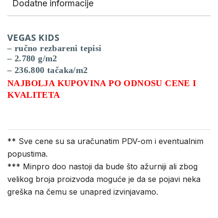
Dodatne informacije
VEGAS KIDS
– ručno rezbareni tepisi
– 2.780 g/m2
– 236.800 tačaka/m2
NAJBOLJA KUPOVINA PO ODNOSU CENE I
KVALITETA
** Sve cene su sa uračunatim PDV-om i eventualnim
popustima.
*** Minpro doo nastoji da bude što ažurniji ali zbog
velikog broja proizvoda moguće je da se pojavi neka
greška na čemu se unapred izvinjavamo.