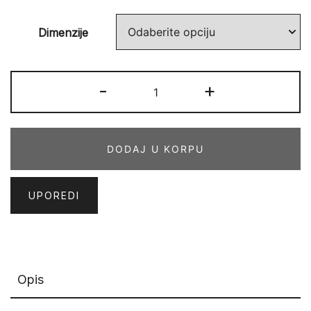
Dimenzije
VEGAS
-
+
KIDS
15
EBE
DODAJ U KORPU
količina
UPOREDI
Opis