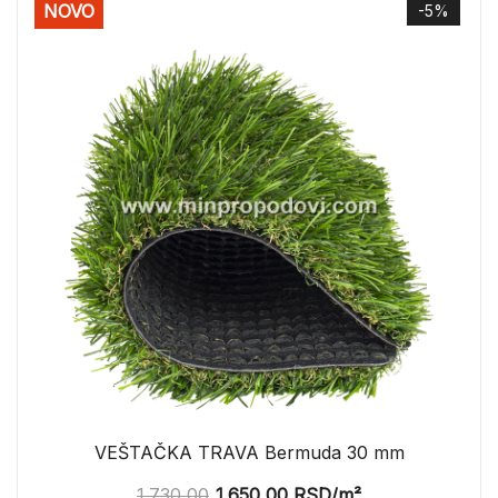
NOVO
-5%
VEŠTAČKA TRAVA Bermuda 30 mm
1.730,00
1.650,00
RSD
/m²