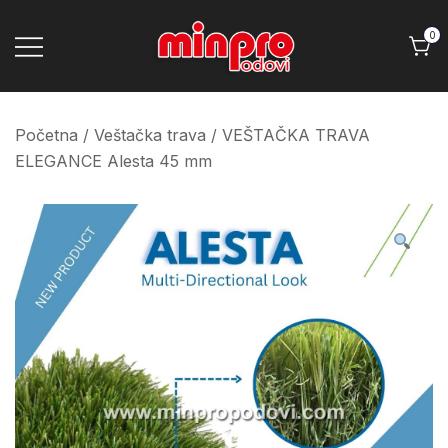
Skip
to
0
content
Minpro podovi
Početna
/
Veštačka trava
/ VEŠTAČKA TRAVA
ELEGANCE Alesta 45 mm