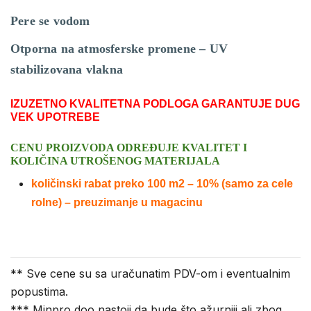
Pere se vodom
Otporna na atmosferske promene – UV
stabilizovana vlakna
IZUZETNO KVALITETNA PODLOGA GARANTUJE DUG
VEK UPOTREBE
CENU PROIZVODA ODREĐUJE KVALITET I
KOLIČINA UTROŠENOG MATERIJALA
količinski rabat preko 100 m2 – 10% (samo za cele
rolne) – preuzimanje u magacinu
** Sve cene su sa uračunatim PDV-om i eventualnim
popustima.
*** Minpro doo nastoji da bude što ažurniji ali zbog