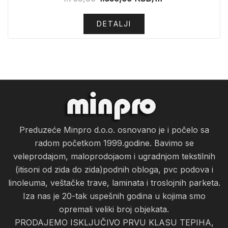
DETALJI
Preduzeće Minpro d.o.o. osnovano je i počelo sa
radom početkom 1999.godine. Bavimo se
veleprodajom, maloprodojaom i ugradnjom tekstilnih
(itisoni od zida do zida)podnih obloga, pvc podova i
linoleuma, veštačke trave, laminata i troslojnih parketa.
Iza nas je 20-tak uspešnih godina u kojima smo
opremali veliki broj objekata.
PRODAJEMO ISKLJUČIVO PRVU KLASU TEPIHA,