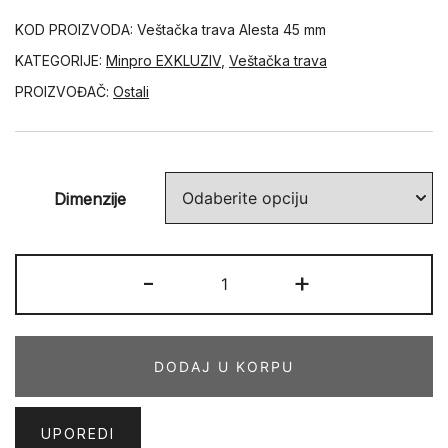
KOD PROIZVODA:
Veštačka trava Alesta 45 mm
KATEGORIJE:
Minpro EXKLUZIV
,
Veštačka trava
PROIZVOĐAČ:
Ostali
Dimenzije
VEŠTAČKA
-
+
TRAVA
ELEGANCE
Alesta
DODAJ U KORPU
45
mm
količina
UPOREDI