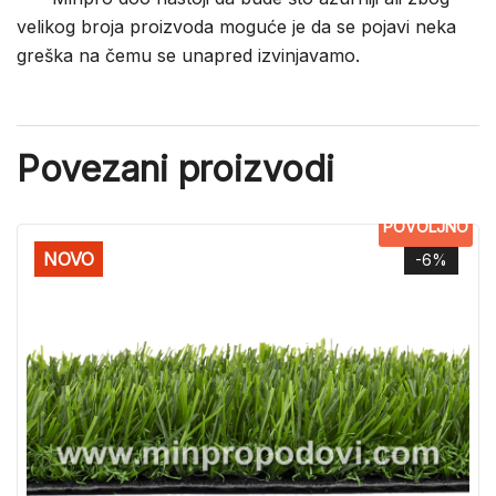
velikog broja proizvoda moguće je da se pojavi neka
greška na čemu se unapred izvinjavamo.
Povezani proizvodi
POVOLJNO
NOVO
-6%