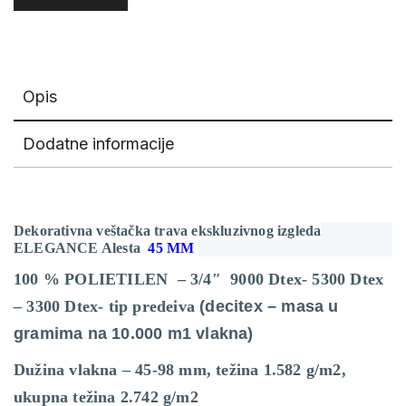
Opis
Dodatne informacije
Dekorativna veštačka trava ekskluzivnog izgleda
ELEGANCE Alesta
45 MM
100 % POLIETILEN – 3/4″ 9000 Dtex- 5300 Dtex
– 3300 Dtex- tip predeiva
(decitex – masa u
gramima na 10.000 m1 vlakna)
Dužina vlakna – 45-98 mm, težina 1.582 g/m2,
ukupna težina 2.742 g/m2