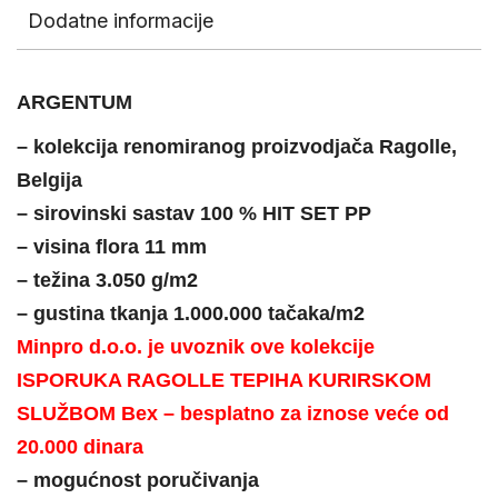
Dodatne informacije
ARGENTUM
– kolekcija renomiranog proizvodjača Ragolle,
Belgija
– sirovinski sastav 100 % HIT SET PP
– visina flora 11 mm
– težina 3.050 g/m2
– gustina tkanja 1.000.000 tačaka/m2
Minpro d.o.o. je uvoznik ove kolekcije
ISPORUKA RAGOLLE TEPIHA KURIRSKOM
SLUŽBOM Bex – besplatno za iznose veće od
20.000 dinara
– mogućnost poručivanja