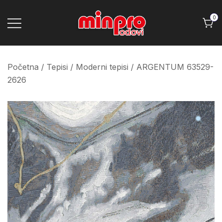
Skip
to
0
content
Minpro podovi
Početna
/
Tepisi
/
Moderni tepisi
/ ARGENTUM 63529-
2626