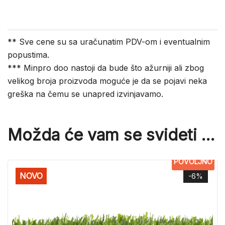
** Sve cene su sa uračunatim PDV-om i eventualnim
popustima.
*** Minpro doo nastoji da bude što ažurniji ali zbog
velikog broja proizvoda moguće je da se pojavi neka
greška na čemu se unapred izvinjavamo.
Možda će vam se svideti …
POVOLJNO
NOVO
-6%