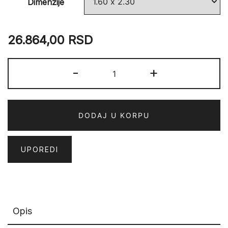
Dimenzije
26.864,00
RSD
ARGENTUM
-
+
63529-
2626
količina
DODAJ U KORPU
UPOREDI
Opis