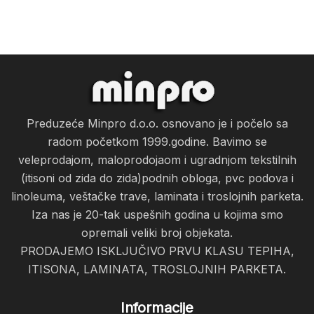
Preduzeće Minpro d.o.o. osnovano je i počelo sa
radom početkom 1999.godine. Bavimo se
veleprodajom, maloprodojaom i ugradnjom tekstilnih
(itisoni od zida do zida)podnih obloga, pvc podova i
linoleuma, veštačke trave, laminata i troslojnih parketa.
Iza nas je 20-tak uspešnih godina u kojima smo
opremali veliki broj objekata.
PRODAJEMO ISKLJUČIVO PRVU KLASU TEPIHA,
ITISONA, LAMINATA, TROSLOJNIH PARKETA.
Informacije