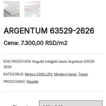
ARGENTUM 63529-2626
Cena:
7.300,00
RSD
/m2
KOD PROIZVODA:
Ragolle belgijski tepisi Argentum 63529-
2626
KATEGORIJE:
Minpro EXKLUZIV
,
Moderni tepisi
,
Tepisi
PROIZVOĐAČ:
Ragolle